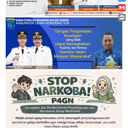
Twitt
Gmai
Print