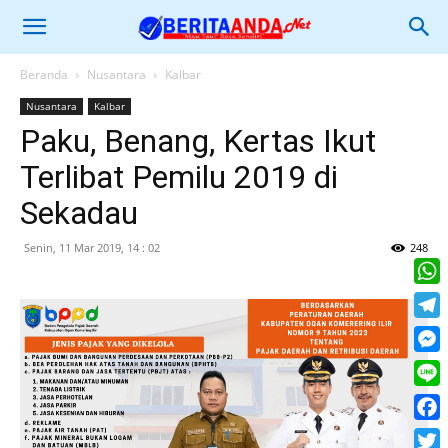
Beranda
Nusantara
Kalbar
Nusantara
Kalbar
Paku, Benang, Kertas Ikut
Terlibat Pemilu 2019 di
Sekadau
Senin, 11 Mar 2019, 14 : 02
248
What
Tele
Mess
Line
Face