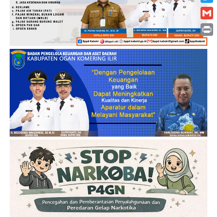
Twitt
Gmai
Print