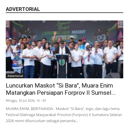
ADVERTORIAL
Advertorial
Luncurkan Maskot “Si Bara”, Muara Enim
Matangkan Persiapan Forprov II Sumsel...
Minggu, 26 Jul 2026, 16 : 43
MUARA ENIM, BERITAANDA - Maskot "Si Bara", logo, dan lagu tema
Festival Olahraga Masyarakat Provinsi (Forprov) II Sumatera Selatan
2026 resmi diluncurkan sebagai penanda...