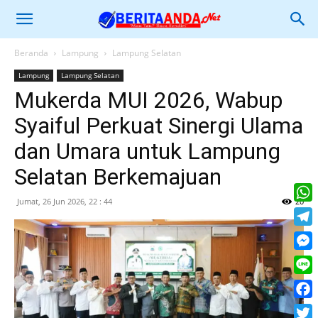
Beranda
Lampung
Lampung Selatan
Lampung
Lampung Selatan
Mukerda MUI 2026, Wabup
Syaiful Perkuat Sinergi Ulama
dan Umara untuk Lampung
Selatan Berkemajuan
Jumat, 26 Jun 2026, 22 : 44
20
What
Tele
Mess
Line
Face