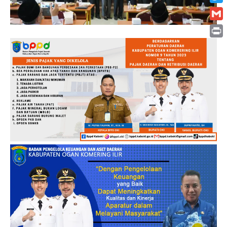
Twitt
Gmai
Print