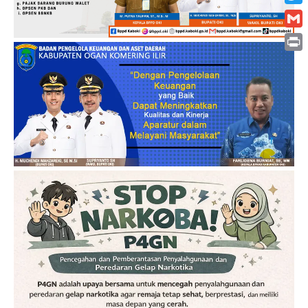
Twitt
Gmai
Print