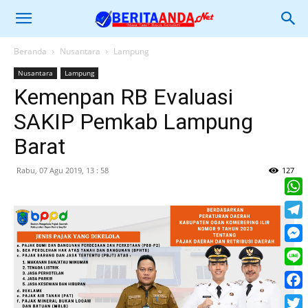
Beranda
Nusantara
Lampung
Nusantara
Lampung
Kemenpan RB Evaluasi
SAKIP Pemkab Lampung
Barat
Rabu, 07 Agu 2019, 13 : 58
127
What
Tele
Mess
Line
Face