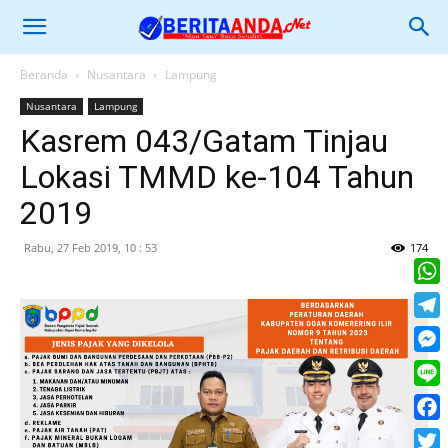
Beranda
Nusantara
Lampung
Nusantara
Lampung
Kasrem 043/Gatam Tinjau
Lokasi TMMD ke-104 Tahun
2019
Rabu, 27 Feb 2019, 10 : 53
174
What
Tele
Mess
Line
Face