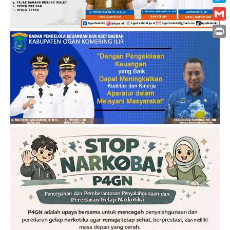
Twitt
Gmai
Print