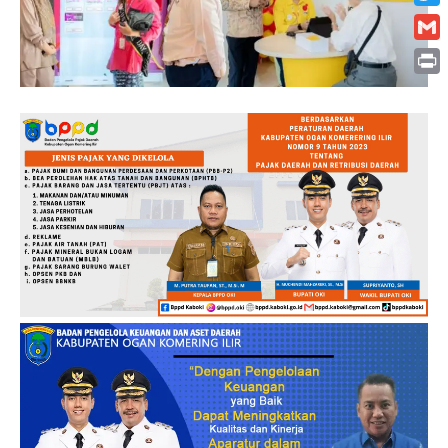
Twitt
Gmai
Print