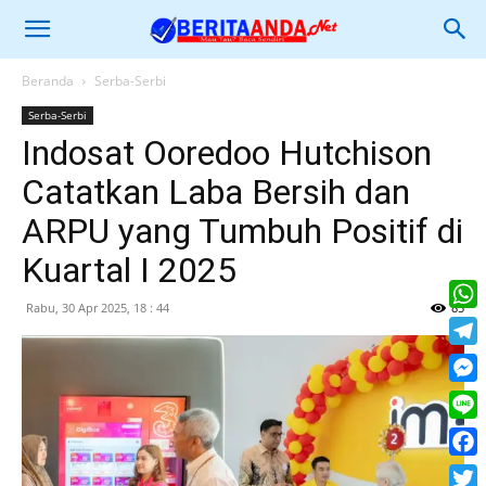
Beranda
Serba-Serbi
Serba-Serbi
Indosat Ooredoo Hutchison
Catatkan Laba Bersih dan
ARPU yang Tumbuh Positif di
Kuartal I 2025
Rabu, 30 Apr 2025, 18 : 44
85
What
Tele
Mess
Line
Face