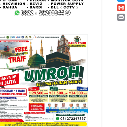
Twitt
Gmai
Print