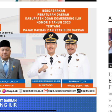
A
A
L
E
F
Mi
MU
da
(F