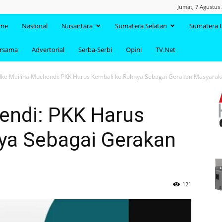
Jumat, 7 Agustus
TAANDA.NET
me
Nasional
Nusantara
Sumatera Selatan
Sumatera 
ersama
Advertorial
Serba-Serbi
Opini
TV.Net
Ike Meilina Muchendi: PKK Harus Kembali ke Ruhnya Sebagai Gerakan Masyarak
hendi: PKK Harus
ya Sebagai Gerakan
121