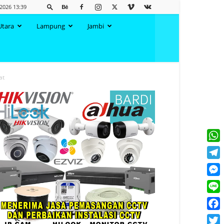
 2026 13:39
Utara
Lampung
Jambi
at
What
Tele
Mess
Line
Face