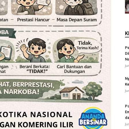
K
Pe
Di
N
Ju
Ny
Ke
Ju
Po
Em
da
Ju