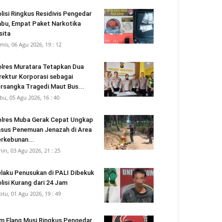
lisi Ringkus Residivis Pengedar
bu, Empat Paket Narkotika
sita
mis, 06 Agu 2026, 19 : 12
lres Muratara Tetapkan Dua
rektur Korporasi sebagai
rsangka Tragedi Maut Bus...
bu, 05 Agu 2026, 16 : 40
lres Muba Gerak Cepat Ungkap
sus Penemuan Jenazah di Area
rkebunan...
nin, 03 Agu 2026, 21 : 25
laku Penusukan di PALI Dibekuk
lisi Kurang dari 24 Jam
btu, 01 Agu 2026, 19 : 49
m Elang Musi Ringkus Pengedar