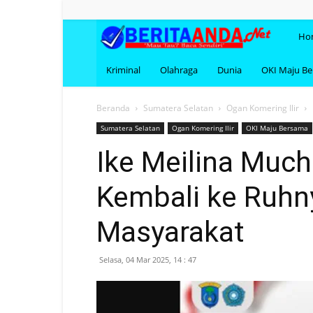
BERI
Ho
Kriminal
Olahraga
Dunia
OKI Maju B
Beranda
Sumatera Selatan
Ogan Komering Ilir
Sumatera Selatan
Ogan Komering Ilir
OKI Maju Bersama
Ike Meilina Muc
Kembali ke Ruhn
Masyarakat
Selasa, 04 Mar 2025, 14 : 47