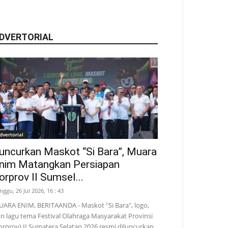
DVERTORIAL
dvertorial
uncurkan Maskot “Si Bara”, Muara
nim Matangkan Persiapan
orprov II Sumsel...
nggu, 26 Jul 2026, 16 : 43
ARA ENIM, BERITAANDA - Maskot "Si Bara", logo,
n lagu tema Festival Olahraga Masyarakat Provinsi
orprov) II Sumatera Selatan 2026 resmi diluncurkan