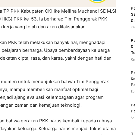
Po
a TP PKK Kabupaten OKI Ike Meilina Muchendi SE M.Si
Sa
(HKG) PKK ke-53. Ia berharap Tim Penggerak PKK
Di
 kerja yang telah dan akan dilaksanakan.
Ka
Po
akan PKK telah melakukan banyak hal, menghadapi
Di
 pelajaran berharga. Upaya pemberdayaan keluarga
Te
ekatan cipta, rasa, dan karsa, yakni dengan hati dan
Ra
Po
Ka
di momen untuk menunjukkan bahwa Tim Penggerak
Pe
nnya, mampu memberikan manfaat optimal bagi
Se
 menjadi ajang evaluasi kelembagaan agar program
angan zaman dan kemajuan teknologi.
Pe
Po
Sa
an bahwa gerakan PKK harus kembali kepada ruhnya
ayakan keluarga. Keluarga harus menjadi fokus utama
Ti