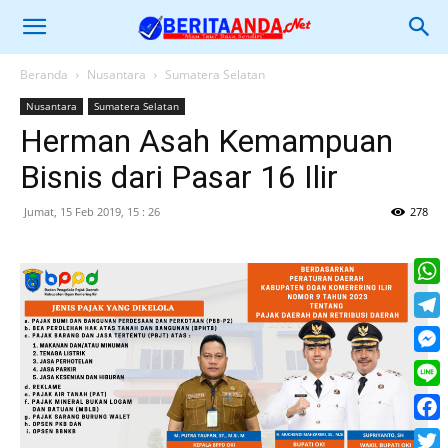
Beranda
Nusantara
Sumatera Selatan
Nusantara
Sumatera Selatan
Herman Asah Kemampuan
Bisnis dari Pasar 16 Ilir
Jumat, 15 Feb 2019, 15 : 26
278
What
Tele
Mess
Line
Face