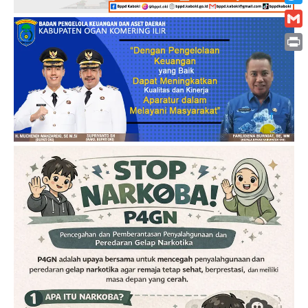
Twitt
Gmai
Print