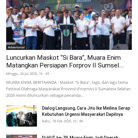
Advertorial
Luncurkan Maskot “Si Bara”, Muara Enim
Matangkan Persiapan Forprov II Sumsel...
Minggu, 26 Jul 2026, 16 : 43
MUARA ENIM, BERITAANDA - Maskot "Si Bara", logo, dan lagu tema
Festival Olahraga Masyarakat Provinsi (Forprov) II Sumatera Selatan
2026 resmi diluncurkan sebagai penanda...
Dialog Langsung, Cara Jitu Ike Meilina Serap
Kebutuhan Urgensi Masyarakat Dapilnya
Rabu, 18 Feb 2026, 10 : 48
Di HUT ke-79, Muara Enim Jadi Daerah