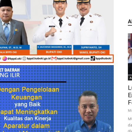
A
A
L
E
F
Mi
MU
da
(F