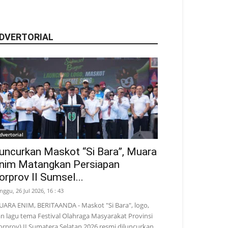
DVERTORIAL
dvertorial
uncurkan Maskot “Si Bara”, Muara
nim Matangkan Persiapan
orprov II Sumsel...
nggu, 26 Jul 2026, 16 : 43
ARA ENIM, BERITAANDA - Maskot "Si Bara", logo,
n lagu tema Festival Olahraga Masyarakat Provinsi
orprov) II Sumatera Selatan 2026 resmi diluncurkan