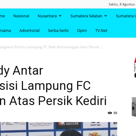
Sabtu, 8 Agustus
TAANDA.NET
me
Nasional
Nusantara
Sumatera Selatan
Sumatera 
ersama
Advertorial
Serba-Serbi
Opini
TV.Net
angkara Presisi Lampung FC Raih Kemenangan Atas Persik...
dy Antar
sisi Lampung FC
 Atas Persik Kediri
88