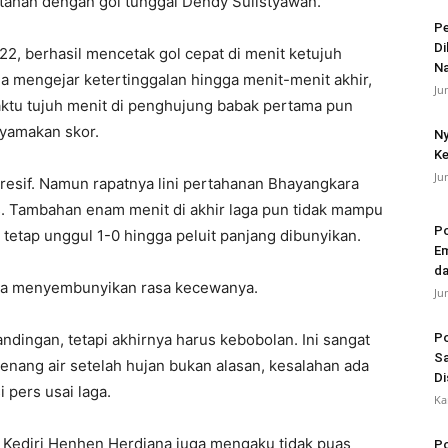
tahan dengan gol tunggal Dendy Sulistyawan.
Pe
Di
 berhasil mencetak gol cepat di menit ketujuh
N
a mengejar ketertinggalan hingga menit-menit akhir,
Ju
ktu tujuh menit di penghujung babak pertama pun
nyamakan skor.
Ny
Ke
Ju
resif. Namun rapatnya lini pertahanan Bhayangkara
. Tambahan enam menit di akhir laga pun tidak mampu
Po
etap unggul 1-0 hingga peluit panjang dibunyikan.
Em
da
bisa menyembunyikan rasa kecewanya.
Ju
dingan, tetapi akhirnya harus kebobolan. Ini sangat
Po
Sa
nang air setelah hujan bukan alasan, kesalahan ada
Di
 pers usai laga.
Ka
 Kediri Henhen Herdiana juga mengaku tidak puas
Po