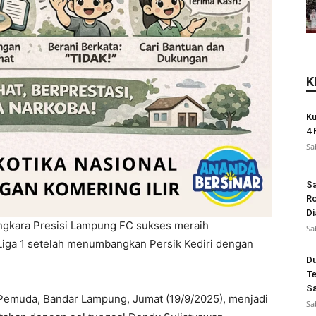
K
Ku
4 
Sa
Sa
Ro
Di
gkara Presisi Lampung FC sukses meraih
Sa
iga 1 setelah menumbangkan Persik Kediri dengan
Du
Te
Sa
Pemuda, Bandar Lampung, Jumat (19/9/2025), menjadi
Sa