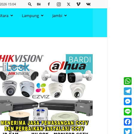
 2026 15:04
Utara
Lampung
Jambi
What
Tele
Mess
Line
Face