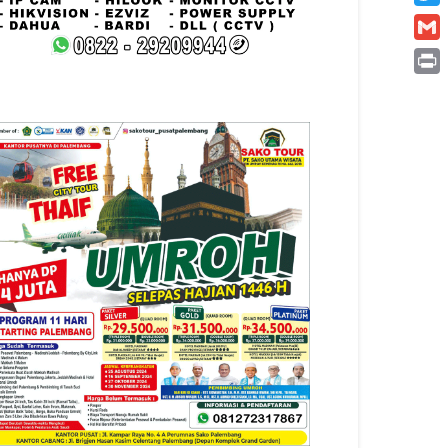
Twitt
Gmai
Print