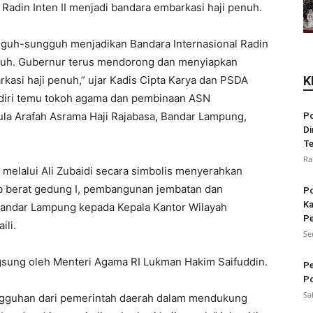
Radin Inten II menjadi bandara embarkasi haji penuh.
gguh-sungguh menjadikan Bandara Internasional Radin
enuh. Gubernur terus mendorong dan menyiapkan
asi haji penuh,” ujar Kadis Cipta Karya dan PSDA
K
adiri temu tokoh agama dan pembinaan ASN
la Arafah Asrama Haji Rajabasa, Bandar Lampung,
Po
Di
Te
Ra
melalui Ali Zubaidi secara simbolis menyerahkan
ab berat gedung I, pembangunan jembatan dan
Po
Ka
a Bandar Lampung kepada Kepala Kantor Wilayah
Pe
ili.
Se
gsung oleh Menteri Agama RI Lukman Hakim Saifuddin.
Pe
Po
Sa
ngguhan dari pemerintah daerah dalam mendukung