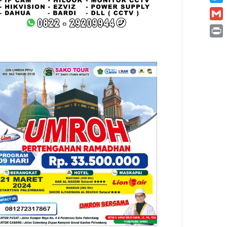
Twitt
Gmai
Print