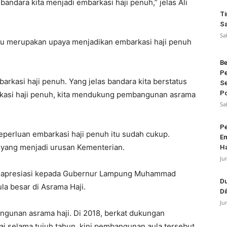
ndara kita menjadi embarkasi haji penuh,” jelas Ali
Ti
Sa
Sa
 itu merupakan upaya menjadikan embarkasi haji penuh
Be
Pe
rkasi haji penuh. Yang jelas bandara kita berstatus
Se
Po
kasi haji penuh, kita mendukung pembangunan asrama
Sa
Pe
eperluan embarkasi haji penuh itu sudah cukup.
Em
l yang menjadi urusan Kementerian.
Ha
Ju
an apresiasi kepada Gubernur Lampung Muhammad
Du
a besar di Asrama Haji.
Di
Ju
unan asrama haji. Di 2018, berkat dukungan
i selama tujuh tahun, kini pembangunan aula tersebut