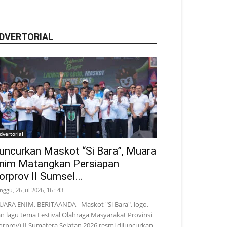
DVERTORIAL
dvertorial
uncurkan Maskot “Si Bara”, Muara
nim Matangkan Persiapan
orprov II Sumsel...
nggu, 26 Jul 2026, 16 : 43
ARA ENIM, BERITAANDA - Maskot "Si Bara", logo,
n lagu tema Festival Olahraga Masyarakat Provinsi
orprov) II Sumatera Selatan 2026 resmi diluncurkan