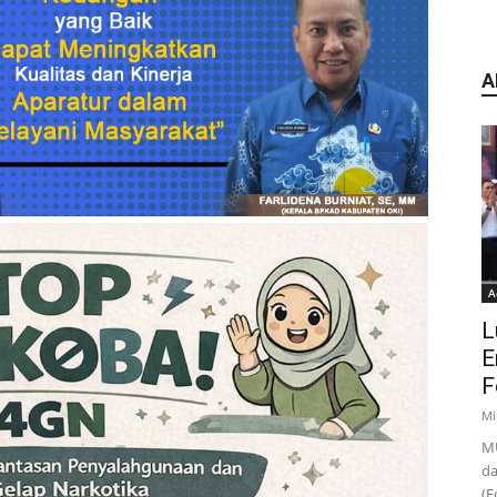
A
A
L
E
F
Mi
MU
da
(F