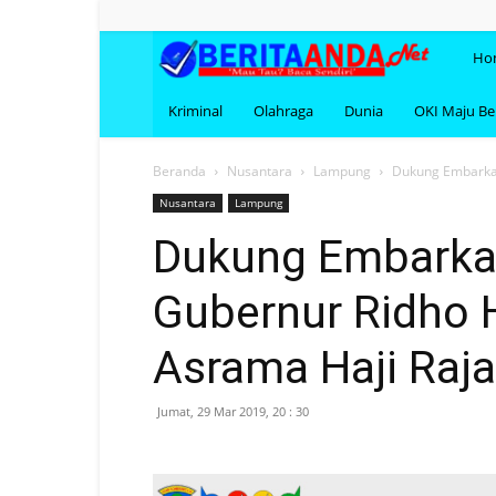
BERI
Ho
Kriminal
Olahraga
Dunia
OKI Maju B
Beranda
Nusantara
Lampung
Dukung Embarkas
Nusantara
Lampung
Dukung Embarkas
Gubernur Ridho 
Asrama Haji Raj
Jumat, 29 Mar 2019, 20 : 30