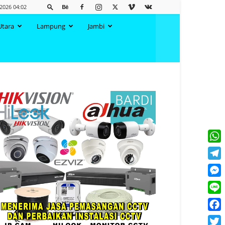
2026 04:02
Utara
Lampung
Jambi
What
Tele
Mess
Line
Face