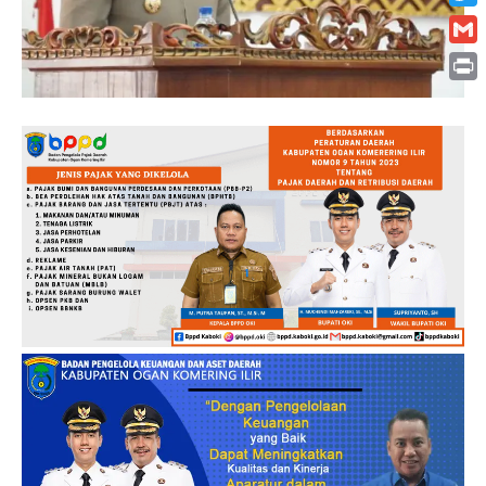
Twitt
Gmai
Print