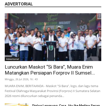
ADVERTORIAL
Advertorial
Luncurkan Maskot “Si Bara”, Muara Enim
Matangkan Persiapan Forprov II Sumsel...
Minggu, 26 Jul 2026, 16 : 43
MUARA ENIM, BERITAANDA - Maskot "Si Bara", logo, dan lagu tema
Festival Olahraga Masyarakat Provinsi (Forprov) II Sumatera Selatan
2026 resmi diluncurkan sebagai penanda...
Dialog Langsung, Cara Jitu Ike Meilina Serap