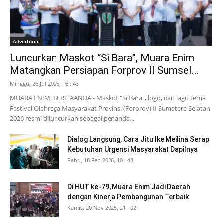
Advertorial
Luncurkan Maskot “Si Bara”, Muara Enim
Matangkan Persiapan Forprov II Sumsel...
Minggu, 26 Jul 2026, 16 : 43
MUARA ENIM, BERITAANDA - Maskot "Si Bara", logo, dan lagu tema
Festival Olahraga Masyarakat Provinsi (Forprov) II Sumatera Selatan
2026 resmi diluncurkan sebagai penanda...
Dialog Langsung, Cara Jitu Ike Meilina Serap
Kebutuhan Urgensi Masyarakat Dapilnya
Rabu, 18 Feb 2026, 10 : 48
Di HUT ke-79, Muara Enim Jadi Daerah
dengan Kinerja Pembangunan Terbaik
Kamis, 20 Nov 2025, 21 : 02