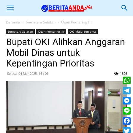
Beranda
Sumatera Selatan
Ogan Komering Ilir
Sumatera Selatan
Ogan Komering Ilir
OKI Maju Bersama
Bupati OKI Alihkan Anggaran
Mobil Dinas untuk
Kepentingan Prioritas
Selasa, 04 Mar 2025, 16 : 01
1596
What
Tele
Mess
Line
Face