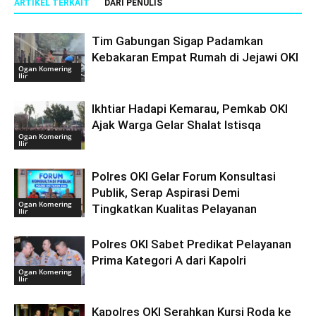
ARTIKEL TERKAIT
DARI PENULIS
Tim Gabungan Sigap Padamkan
Kebakaran Empat Rumah di Jejawi OKI
Ogan Komering
Ilir
Ikhtiar Hadapi Kemarau, Pemkab OKI
Ajak Warga Gelar Shalat Istisqa
Ogan Komering
Ilir
Polres OKI Gelar Forum Konsultasi
Publik, Serap Aspirasi Demi
Ogan Komering
Tingkatkan Kualitas Pelayanan
Ilir
Polres OKI Sabet Predikat Pelayanan
Prima Kategori A dari Kapolri
Ogan Komering
Ilir
Kapolres OKI Serahkan Kursi Roda ke