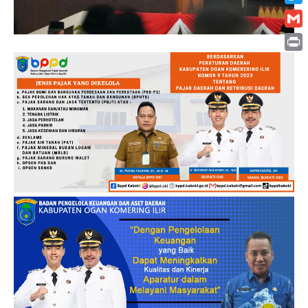
Twitt
Gmai
Print