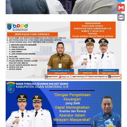
Twitt
Gmai
Print