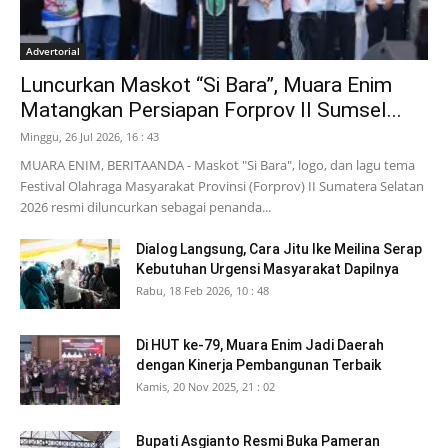
Advertorial
Luncurkan Maskot “Si Bara”, Muara Enim
Matangkan Persiapan Forprov II Sumsel...
Minggu, 26 Jul 2026, 16 : 43
MUARA ENIM, BERITAANDA - Maskot "Si Bara", logo, dan lagu tema
Festival Olahraga Masyarakat Provinsi (Forprov) II Sumatera Selatan
2026 resmi diluncurkan sebagai penanda...
Dialog Langsung, Cara Jitu Ike Meilina Serap
Kebutuhan Urgensi Masyarakat Dapilnya
Rabu, 18 Feb 2026, 10 : 48
Di HUT ke-79, Muara Enim Jadi Daerah
dengan Kinerja Pembangunan Terbaik
Kamis, 20 Nov 2025, 21 : 02
Bupati Asgianto Resmi Buka Pameran