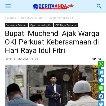
Beranda
Sumatera Selatan
Ogan Komering Ilir
Sumatera Selatan
Ogan Komering Ilir
OKI Maju Bersama
Bupati Muchendi Ajak Warga
OKI Perkuat Kebersamaan di
Hari Raya Idul Fitri
Senin, 31 Mar 2025, 16 : 05
106
What
Tele
Mess
Line
Face