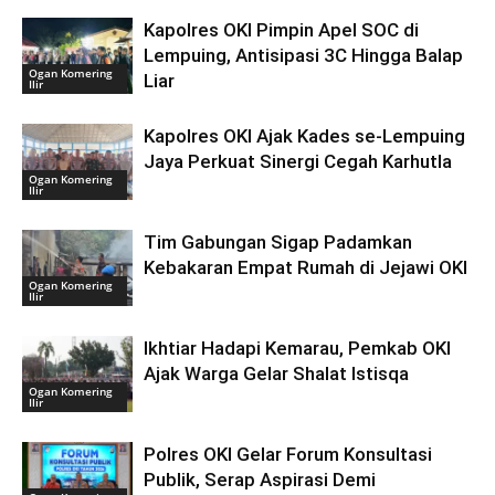
Kapolres OKI Pimpin Apel SOC di
Lempuing, Antisipasi 3C Hingga Balap
Ogan Komering
Liar
Ilir
Kapolres OKI Ajak Kades se-Lempuing
Jaya Perkuat Sinergi Cegah Karhutla
Ogan Komering
Ilir
Tim Gabungan Sigap Padamkan
Kebakaran Empat Rumah di Jejawi OKI
Ogan Komering
Ilir
Ikhtiar Hadapi Kemarau, Pemkab OKI
Ajak Warga Gelar Shalat Istisqa
Ogan Komering
Ilir
Polres OKI Gelar Forum Konsultasi
Publik, Serap Aspirasi Demi