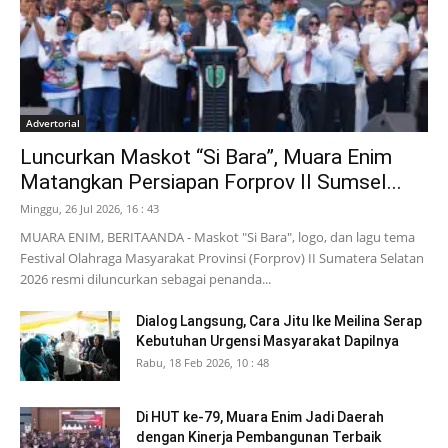
Advertorial
Luncurkan Maskot “Si Bara”, Muara Enim
Matangkan Persiapan Forprov II Sumsel...
Minggu, 26 Jul 2026, 16 : 43
MUARA ENIM, BERITAANDA - Maskot "Si Bara", logo, dan lagu tema
Festival Olahraga Masyarakat Provinsi (Forprov) II Sumatera Selatan
2026 resmi diluncurkan sebagai penanda...
Dialog Langsung, Cara Jitu Ike Meilina Serap
Kebutuhan Urgensi Masyarakat Dapilnya
Rabu, 18 Feb 2026, 10 : 48
Di HUT ke-79, Muara Enim Jadi Daerah
dengan Kinerja Pembangunan Terbaik