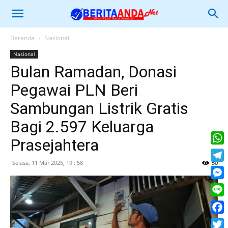
Beranda
Nasional
Nasional
Bulan Ramadan, Donasi
Pegawai PLN Beri
Sambungan Listrik Gratis
Bagi 2.597 Keluarga
Prasejahtera
What
Selasa, 11 Mar 2025, 19 : 58
50
Tele
Mess
Line
Face