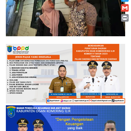
Twitt
Gmai
Print