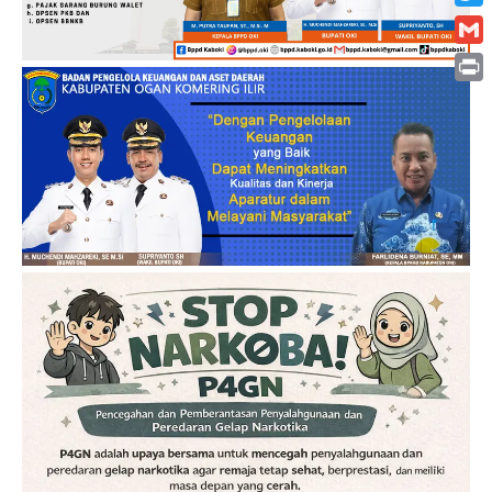
Twitt
Gmai
Print