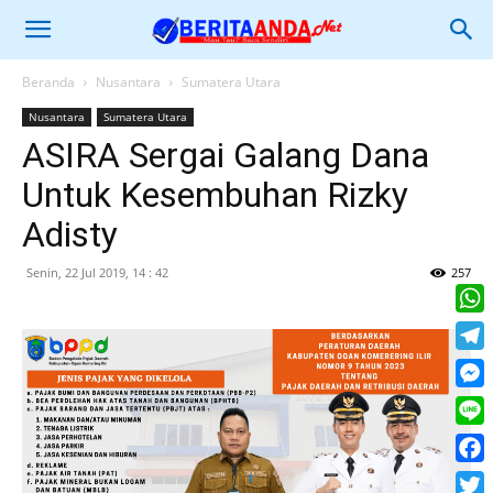
Beranda
Nusantara
Sumatera Utara
Nusantara
Sumatera Utara
ASIRA Sergai Galang Dana
Untuk Kesembuhan Rizky
Adisty
Senin, 22 Jul 2019, 14 : 42
257
What
Tele
Mess
Line
Face