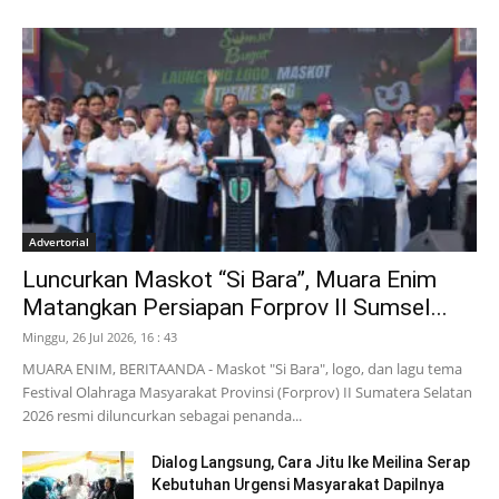
Advertorial
Luncurkan Maskot “Si Bara”, Muara Enim
Matangkan Persiapan Forprov II Sumsel...
Minggu, 26 Jul 2026, 16 : 43
MUARA ENIM, BERITAANDA - Maskot "Si Bara", logo, dan lagu tema
Festival Olahraga Masyarakat Provinsi (Forprov) II Sumatera Selatan
2026 resmi diluncurkan sebagai penanda...
Dialog Langsung, Cara Jitu Ike Meilina Serap
Kebutuhan Urgensi Masyarakat Dapilnya