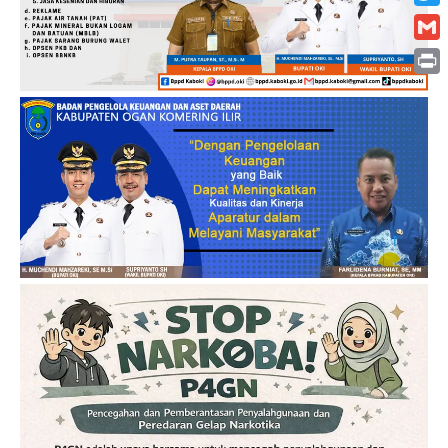
Twitt
Gmai
Print