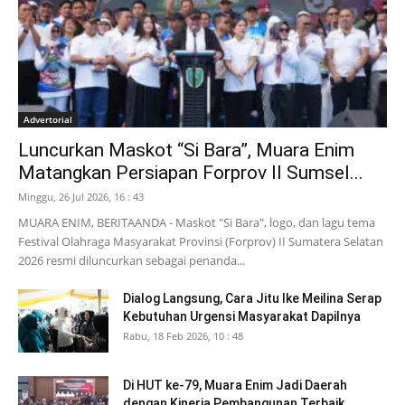
Advertorial
Luncurkan Maskot “Si Bara”, Muara Enim
Matangkan Persiapan Forprov II Sumsel...
Minggu, 26 Jul 2026, 16 : 43
MUARA ENIM, BERITAANDA - Maskot "Si Bara", logo, dan lagu tema
Festival Olahraga Masyarakat Provinsi (Forprov) II Sumatera Selatan
2026 resmi diluncurkan sebagai penanda...
Dialog Langsung, Cara Jitu Ike Meilina Serap
Kebutuhan Urgensi Masyarakat Dapilnya
Rabu, 18 Feb 2026, 10 : 48
Di HUT ke-79, Muara Enim Jadi Daerah
dengan Kinerja Pembangunan Terbaik