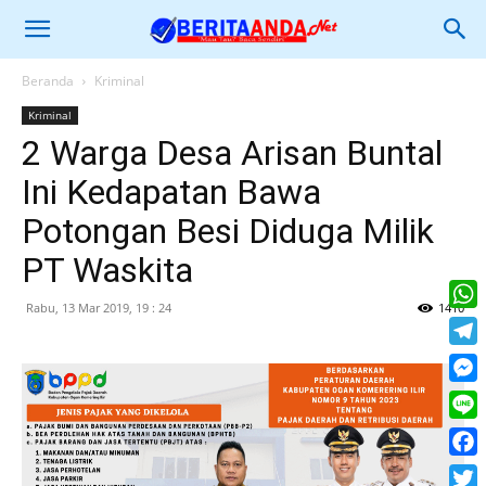
Beranda
Kriminal
Kriminal
2 Warga Desa Arisan Buntal
Ini Kedapatan Bawa
Potongan Besi Diduga Milik
PT Waskita
Rabu, 13 Mar 2019, 19 : 24
1410
What
Tele
Mess
Line
Face