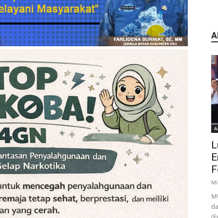
A
A
L
E
F
Mi
MU
da
(F