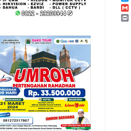
Twitt
Gmai
Print