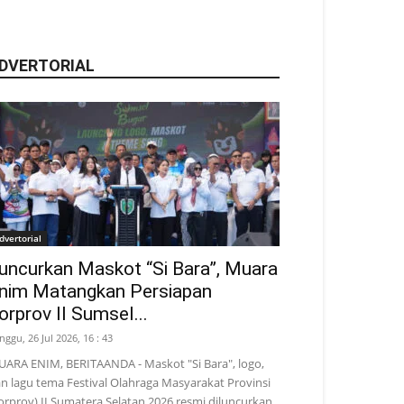
DVERTORIAL
dvertorial
uncurkan Maskot “Si Bara”, Muara
nim Matangkan Persiapan
orprov II Sumsel...
nggu, 26 Jul 2026, 16 : 43
ARA ENIM, BERITAANDA - Maskot "Si Bara", logo,
n lagu tema Festival Olahraga Masyarakat Provinsi
orprov) II Sumatera Selatan 2026 resmi diluncurkan