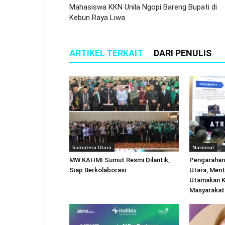
Mahasiswa KKN Unila Ngopi Bareng Bupati di
Kebun Raya Liwa
ARTIKEL TERKAIT
DARI PENULIS
Sumatera Utara
Nasional
MW KAHMI Sumut Resmi Dilantik,
Pengarahan
Siap Berkolaborasi
Utara, Ment
Utamakan K
Masyarakat