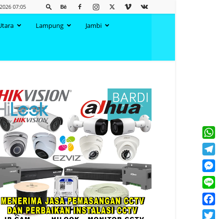
 2026 07:05
Utara
Lampung
Jambi
What
Tele
Mess
Line
Face