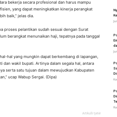
udara bekerja secara profesional dan harus mampu
efisien, yang dapat meningkatkan kinerja perangkat
Ny
h baik,” jelas dia.
Ke
Ju
a proses pelantikan sudah sesuai dengan Surat
Po
lum berangkat menunaikan haji, tepatnya pada tanggal
Em
da
Ju
di hal-hal yang mungkin dapat berkembang di lapangan,
 dan wakil bupati. Artinya dalam segala hal, antara
Po
Sa
rnya serta satu tujuan dalam mewujudkan Kabupaten
Di
tan,” ucap Wabup Sergai. (Dipa)
Ka
Po
Di
Te
Ra
Artikulli tjetër