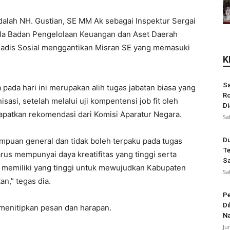
adalah NH. Gustian, SE MM Ak sebagai Inspektur Sergai
la Badan Pengelolaan Keuangan dan Aset Daerah
 Kadis Sosial menggantikan Misran SE yang memasuki
K
Sa
ada hari ini merupakan alih tugas jabatan biasa yang
Ro
asi, setelah melalui uji kompentensi job fit oleh
Di
apatkan rekomendasi dari Komisi Aparatur Negara.
Sa
puan general dan tidak boleh terpaku pada tugas
Du
Te
arus mempunyai daya kreatifitas yang tinggi serta
Sa
a memiliki yang tinggi untuk mewujudkan Kabupaten
Sa
an,” tegas dia.
Pe
Di
 menitipkan pesan dan harapan.
N
Ju