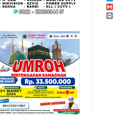
Twitt
Gmai
Print