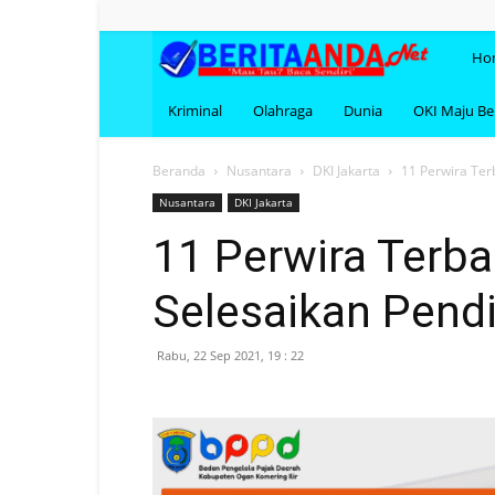
BERI
Ho
Kriminal
Olahraga
Dunia
OKI Maju B
Beranda
Nusantara
DKI Jakarta
11 Perwira Ter
Nusantara
DKI Jakarta
11 Perwira Terba
Selesaikan Pendi
Rabu, 22 Sep 2021, 19 : 22