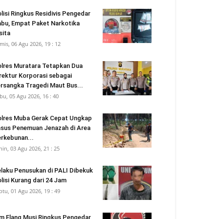
lisi Ringkus Residivis Pengedar
bu, Empat Paket Narkotika
sita
mis, 06 Agu 2026, 19 : 12
lres Muratara Tetapkan Dua
rektur Korporasi sebagai
rsangka Tragedi Maut Bus...
bu, 05 Agu 2026, 16 : 40
lres Muba Gerak Cepat Ungkap
sus Penemuan Jenazah di Area
rkebunan...
nin, 03 Agu 2026, 21 : 25
laku Penusukan di PALI Dibekuk
lisi Kurang dari 24 Jam
btu, 01 Agu 2026, 19 : 49
m Elang Musi Ringkus Pengedar