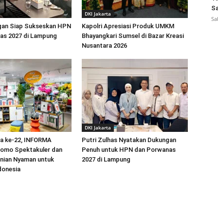
Sa
DKI Jakarta
Sa
an Siap Sukseskan HPN
Kapolri Apresiasi Produk UMKM
as 2027 di Lampung
Bhayangkari Sumsel di Bazar Kreasi
Nusantara 2026
DKI Jakarta
ia ke-22, INFORMA
Putri Zulhas Nyatakan Dukungan
romo Spektakuler dan
Penuh untuk HPN dan Porwanas
unian Nyaman untuk
2027 di Lampung
donesia