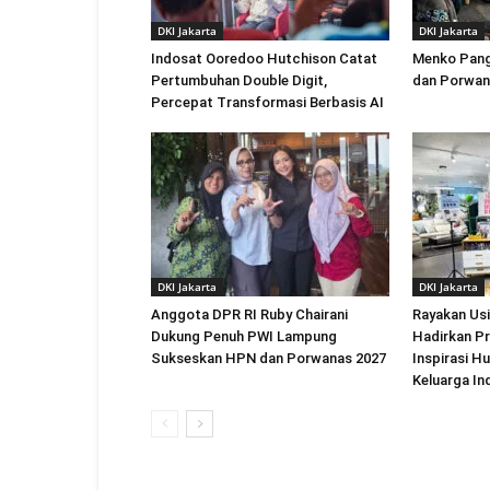
DKI Jakarta
DKI Jakarta
Indosat Ooredoo Hutchison Catat
Menko Pang
Pertumbuhan Double Digit,
dan Porwan
Percepat Transformasi Berbasis AI
DKI Jakarta
DKI Jakarta
Anggota DPR RI Ruby Chairani
Rayakan Us
Dukung Penuh PWI Lampung
Hadirkan P
Sukseskan HPN dan Porwanas 2027
Inspirasi H
Keluarga In