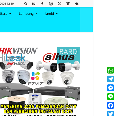
 2026 12:59
Utara
Lampung
Jambi
What
Tele
Mess
Line
Face