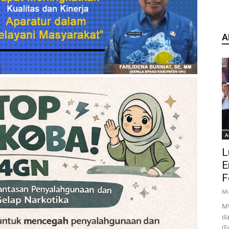
A
A
L
E
F
Mi
MU
da
(F