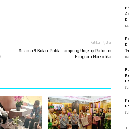
Po
Sa
Di
Ka
Po
Artikulli tjetër
Di
Selama 9 Bulan, Polda Lampung Ungkap Ratusan
Te
k
Kilogram Narkotika
Ra
Po
Ka
Pe
Se
Pe
Po
Sa
Ti