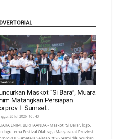
DVERTORIAL
dvertorial
uncurkan Maskot “Si Bara”, Muara
nim Matangkan Persiapan
orprov II Sumsel...
nggu, 26 Jul 2026, 16 : 43
ARA ENIM, BERITAANDA - Maskot "Si Bara", logo,
n lagu tema Festival Olahraga Masyarakat Provinsi
orprov) II Sumatera Selatan 2026 resmi diluncurkan