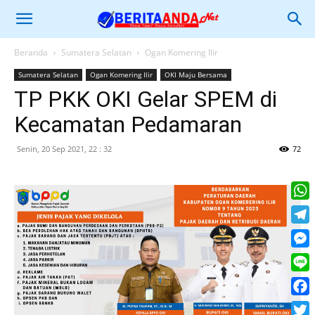
Beranda
Sumatera Selatan
Ogan Komering Ilir
Sumatera Selatan
Ogan Komering Ilir
OKI Maju Bersama
TP PKK OKI Gelar SPEM di
Kecamatan Pedamaran
Senin, 20 Sep 2021, 22 : 32
72
What
Tele
Mess
Line
Face