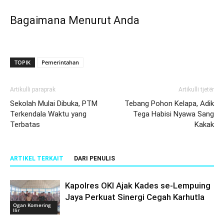
Bagaimana Menurut Anda
TOPIK
Pemerintahan
Artikulli paraprak
Artikulli tjetër
Sekolah Mulai Dibuka, PTM
Tebang Pohon Kelapa, Adik
Terkendala Waktu yang
Tega Habisi Nyawa Sang
Terbatas
Kakak
ARTIKEL TERKAIT
DARI PENULIS
Kapolres OKI Ajak Kades se-Lempuing
Jaya Perkuat Sinergi Cegah Karhutla
Ogan Komering
Ilir