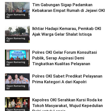
Tim Gabungan Sigap Padamkan
Kebakaran Empat Rumah di Jejawi OKI
Ogan Komering
Ilir
Ikhtiar Hadapi Kemarau, Pemkab OKI
Ajak Warga Gelar Shalat Istisqa
Ogan Komering
Ilir
Polres OKI Gelar Forum Konsultasi
Publik, Serap Aspirasi Demi
Ogan Komering
Tingkatkan Kualitas Pelayanan
Ilir
Polres OKI Sabet Predikat Pelayanan
Prima Kategori A dari Kapolri
Ogan Komering
Ilir
Kapolres OKI Serahkan Kursi Roda ke
Tokoh Masyarakat, Wujud Kepedulian
Ogan Komering