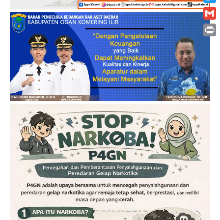
Twitt
Gmai
Print