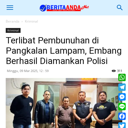
Beranda
Kriminal
Kriminal
Terlibat Pembunuhan di
Pangkalan Lampam, Embang
Berhasil Diamankan Polisi
Minggu, 09 Mar 2025, 12 : 59
311
What
Tele
Mess
Line
Face