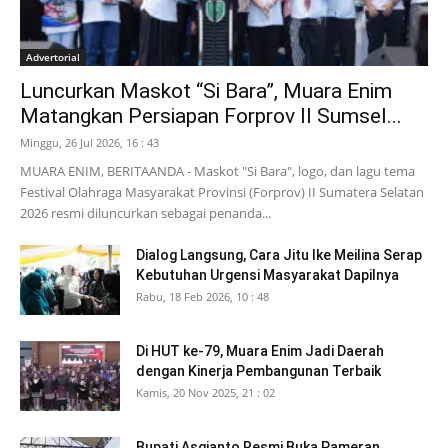
Advertorial
Luncurkan Maskot “Si Bara”, Muara Enim
Matangkan Persiapan Forprov II Sumsel...
Minggu, 26 Jul 2026, 16 : 43
MUARA ENIM, BERITAANDA - Maskot "Si Bara", logo, dan lagu tema
Festival Olahraga Masyarakat Provinsi (Forprov) II Sumatera Selatan
2026 resmi diluncurkan sebagai penanda...
Dialog Langsung, Cara Jitu Ike Meilina Serap
Kebutuhan Urgensi Masyarakat Dapilnya
Rabu, 18 Feb 2026, 10 : 48
Di HUT ke-79, Muara Enim Jadi Daerah
dengan Kinerja Pembangunan Terbaik
Kamis, 20 Nov 2025, 21 : 02
Bupati Asgianto Resmi Buka Pameran