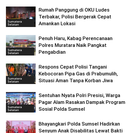
Rumah Panggung di OKU Ludes
Terbakar, Polisi Bergerak Cepat
Sumatera
Amankan Lokasi
Selatan
Penuh Haru, Kabag Perencanaan
Polres Muratara Naik Pangkat
Sumatera
Pengabdian
Selatan
Respons Cepat Polisi Tangani
Kebocoran Pipa Gas di Prabumulih,
Sumatera
Situasi Aman Tanpa Korban Jiwa
Selatan
Sentuhan Nyata Polri Presisi, Warga
Pagar Alam Rasakan Dampak Program
Sumatera
Sosial Polda Sumsel
Selatan
Bhayangkari Polda Sumsel Hadirkan
Senyum Anak Disabilitas Lewat Bakti