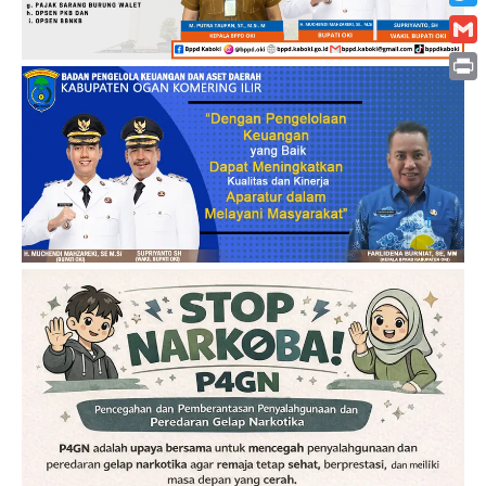
Twitt
Gmai
Print