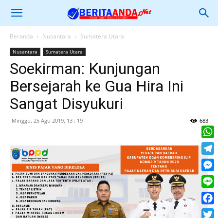
Beranda
Nusantara
Sumatera Utara
Nusantara
Sumatera Utara
Soekirman: Kunjungan
Bersejarah ke Gua Hira Ini
Sangat Disyukuri
Minggu, 25 Agu 2019, 13 : 19
683
What
Tele
Mess
Line
Face