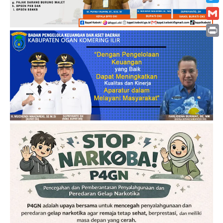
Twitt
Gmai
Print