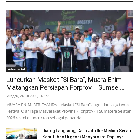
Advertorial
Luncurkan Maskot “Si Bara”, Muara Enim
Matangkan Persiapan Forprov II Sumsel...
Minggu, 26 Jul 2026, 16 : 43
MUARA ENIM, BERITAANDA - Maskot "Si Bara", logo, dan lagu tema
Festival Olahraga Masyarakat Provinsi (Forprov) II Sumatera Selatan
2026 resmi diluncurkan sebagai penanda...
Dialog Langsung, Cara Jitu Ike Meilina Serap
Kebutuhan Urgensi Masyarakat Dapilnya