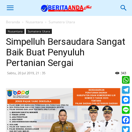
Beranda
Nusantara
Sumatera Utara
Nusantara
Sumatera Utara
Simpelluh Bersaudara Sangat
Baik Buat Penyuluh
Pertanian Sergai
Sabtu, 20 Jul 2019, 21 : 35
343
What
Tele
Mess
Line
Face