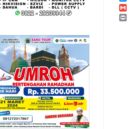
Twitt
Gmai
Print