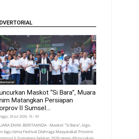
DVERTORIAL
dvertorial
uncurkan Maskot “Si Bara”, Muara
nim Matangkan Persiapan
orprov II Sumsel...
nggu, 26 Jul 2026, 16 : 43
ARA ENIM, BERITAANDA - Maskot "Si Bara", logo,
n lagu tema Festival Olahraga Masyarakat Provinsi
orprov) II Sumatera Selatan 2026 resmi diluncurkan