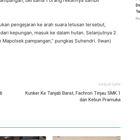
Pampangan, bersama 1 orang rekannya sambil
Di
Te
Ra
an pengejaran ke arah suara letusan tersebut,
 dari kepungan, masuk ke dalam hutan. Selanjutnya 2
e Mapolsek pampangan,” pungkas Suhendri. (Iwan)
Artikulli tjetër
di
Kunker Ke Tanjab Barat, Fachrori Tinjau SMK 1
dan Kebun Pramuka