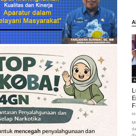
A
A
L
E
F
Mi
MU
da
(F