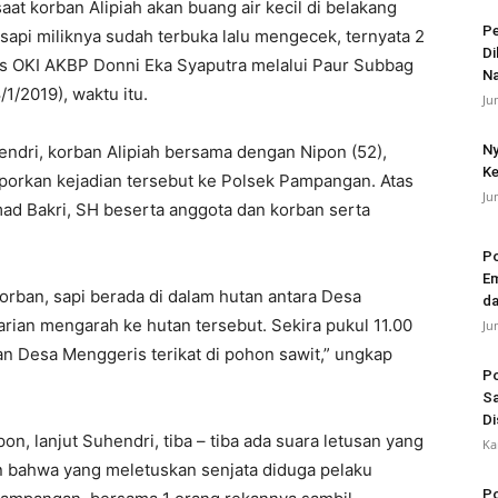
saat korban Alipiah akan buang air kecil di belakang
Pe
sapi miliknya sudah terbuka lalu mengecek, ternyata 2
Di
res OKI AKBP Donni Eka Syaputra melalui Paur Subbag
N
1/2019), waktu itu.
Ju
endri, korban Alipiah bersama dengan Nipon (52),
Ny
Ke
porkan kejadian tersebut ke Polsek Pampangan. Atas
Ju
ad Bakri, SH beserta anggota dan korban serta
Po
Em
orban, sapi berada di dalam hutan antara Desa
da
ian mengarah ke hutan tersebut. Sekira pukul 11.00
Ju
an Desa Menggeris terikat di pohon sawit,” ungkap
Po
Sa
Di
pon, lanjut Suhendri, tiba – tiba ada suara letusan yang
Ka
pon bahwa yang meletuskan senjata diduga pelaku
Po