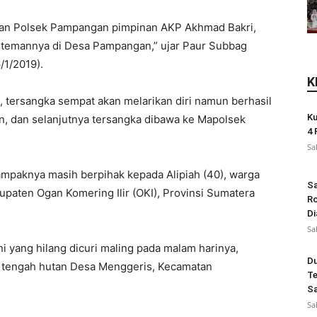
jaran Polsek Pampangan pimpinan AKP Akhmad Bakri,
h temannya di Desa Pampangan,” ujar Paur Subbag
/1/2019).
K
, tersangka sempat akan melarikan diri namun berhasil
Ku
, dan selanjutnya tersangka dibawa ke Mapolsek
4 
Sa
mpaknya masih berpihak kepada Alipiah (40), warga
Sa
aten Ogan Komering Ilir (OKI), Provinsi Sumatera
Ro
Di
Sa
ini yang hilang dicuri maling pada malam harinya,
Du
i tengah hutan Desa Menggeris, Kecamatan
Te
Sa
Sa