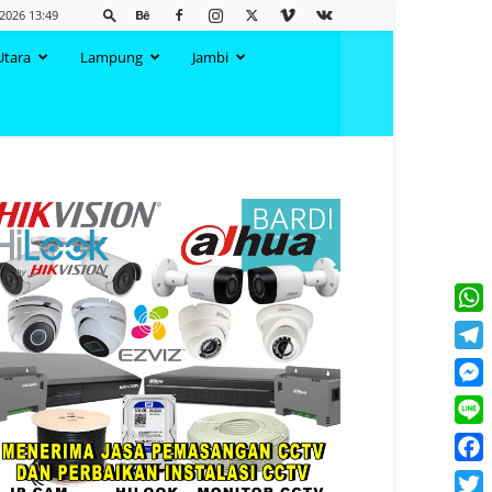
 2026 13:49
Utara
Lampung
Jambi
What
Tele
Mess
Line
Face