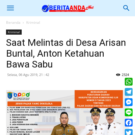
Beranda
Kriminal
Kriminal
Saat Melintas di Desa Arisan
Buntal, Anton Ketahuan
Bawa Sabu
Selasa, 06 Agu 2019, 21 : 42
2324
What
Tele
Mess
Line
Face