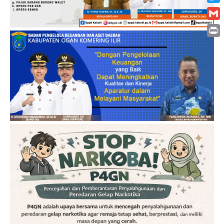
Twitt
Gmai
Print