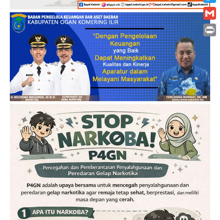
Twitt
Gmai
Print