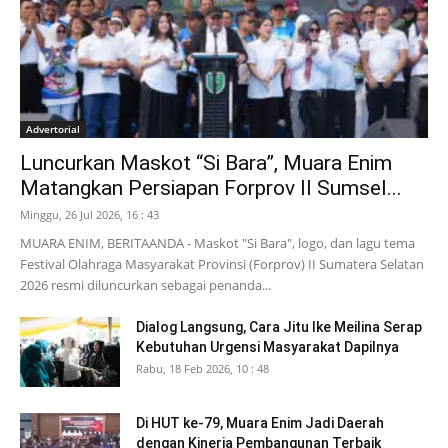
Advertorial
Luncurkan Maskot “Si Bara”, Muara Enim
Matangkan Persiapan Forprov II Sumsel...
Minggu, 26 Jul 2026, 16 : 43
MUARA ENIM, BERITAANDA - Maskot "Si Bara", logo, dan lagu tema
Festival Olahraga Masyarakat Provinsi (Forprov) II Sumatera Selatan
2026 resmi diluncurkan sebagai penanda...
Dialog Langsung, Cara Jitu Ike Meilina Serap
Kebutuhan Urgensi Masyarakat Dapilnya
Rabu, 18 Feb 2026, 10 : 48
Di HUT ke-79, Muara Enim Jadi Daerah
dengan Kinerja Pembangunan Terbaik