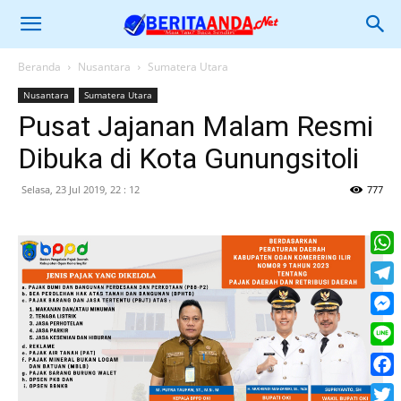
Beranda
Nusantara
Sumatera Utara
Nusantara
Sumatera Utara
Pusat Jajanan Malam Resmi
Dibuka di Kota Gunungsitoli
Selasa, 23 Jul 2019, 22 : 12
777
What
Tele
Mess
Line
Face