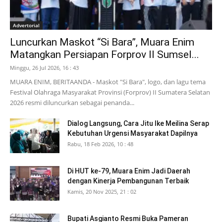
Advertorial
Luncurkan Maskot “Si Bara”, Muara Enim
Matangkan Persiapan Forprov II Sumsel...
Minggu, 26 Jul 2026, 16 : 43
MUARA ENIM, BERITAANDA - Maskot "Si Bara", logo, dan lagu tema
Festival Olahraga Masyarakat Provinsi (Forprov) II Sumatera Selatan
2026 resmi diluncurkan sebagai penanda...
Dialog Langsung, Cara Jitu Ike Meilina Serap
Kebutuhan Urgensi Masyarakat Dapilnya
Rabu, 18 Feb 2026, 10 : 48
Di HUT ke-79, Muara Enim Jadi Daerah
dengan Kinerja Pembangunan Terbaik
Kamis, 20 Nov 2025, 21 : 02
Bupati Asgianto Resmi Buka Pameran