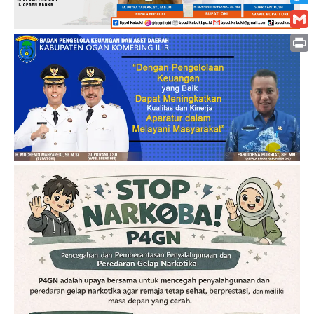
Twitt
Gmai
Print