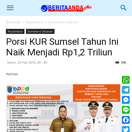
Beranda
Nusantara
Sumatera Selatan
Nusantara
Sumatera Selatan
Porsi KUR Sumsel Tahun Ini
Naik Menjadi Rp1,2 Triliun
Senin, 25 Feb 2019, 20 : 40
346
Ilustrasi.
What
Tele
Mess
Line
Face