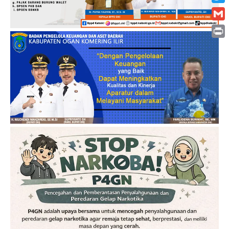
Twitt
Gmai
Print