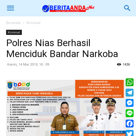
Beranda
Kriminal
Kriminal
Polres Nias Berhasil
Menciduk Bandar Narkoba
Kamis, 14 Mar 2019, 16 : 09
1436
What
Tele
Mess
Line
Face