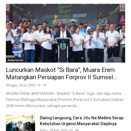
Advertorial
Luncurkan Maskot “Si Bara”, Muara Enim
Matangkan Persiapan Forprov II Sumsel...
Minggu, 26 Jul 2026, 16 : 43
MUARA ENIM, BERITAANDA - Maskot "Si Bara", logo, dan lagu tema
Festival Olahraga Masyarakat Provinsi (Forprov) II Sumatera Selatan
2026 resmi diluncurkan sebagai penanda...
Dialog Langsung, Cara Jitu Ike Meilina Serap
Kebutuhan Urgensi Masyarakat Dapilnya
Rabu, 18 Feb 2026, 10 : 48