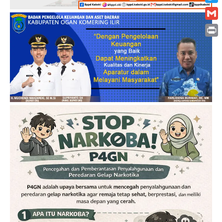
Twitt
Gmai
Print