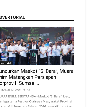
DVERTORIAL
dvertorial
uncurkan Maskot “Si Bara”, Muara
nim Matangkan Persiapan
orprov II Sumsel...
nggu, 26 Jul 2026, 16 : 43
ARA ENIM, BERITAANDA - Maskot "Si Bara", logo,
n lagu tema Festival Olahraga Masyarakat Provinsi
orprov) II Sumatera Selatan 2026 resmi diluncurkan