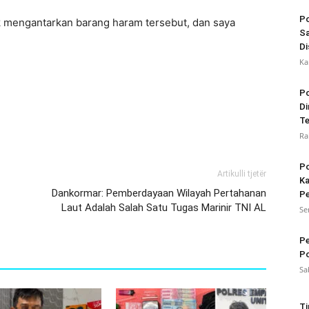
Po
k mengantarkan barang haram tersebut, dan saya
Sa
Di
Ka
Po
Di
Te
Ra
Po
Artikulli tjetër
Ka
Dankormar: Pemberdayaan Wilayah Pertahanan
Pe
Laut Adalah Salah Satu Tugas Marinir TNI AL
Se
Pe
Po
Sa
Ti