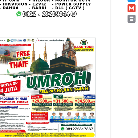
Twitt
Gmai
Print