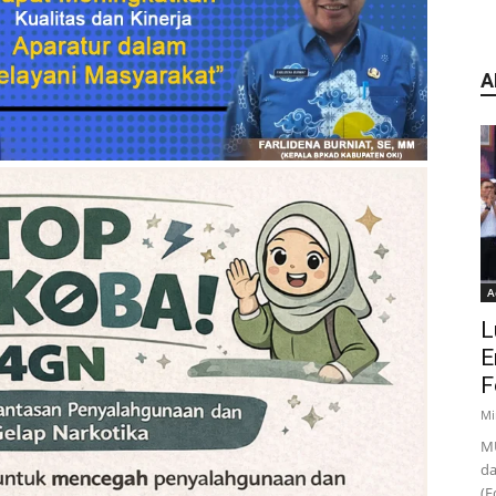
A
A
L
E
F
Mi
MU
da
(F