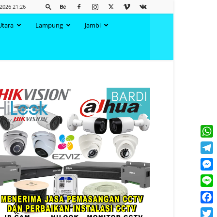
 2026 21:26
Utara
Lampung
Jambi
What
Tele
Mess
Line
Face