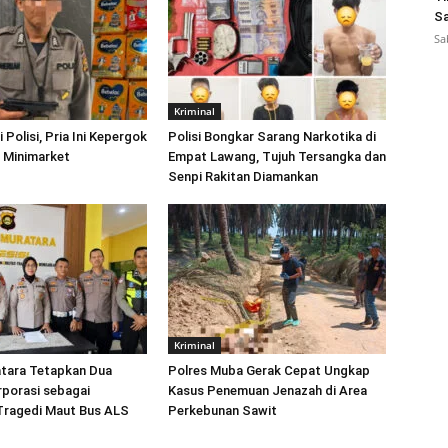
Sa
Sa
Kriminal
Polisi, Pria Ini Kepergok
Polisi Bongkar Sarang Narkotika di
i Minimarket
Empat Lawang, Tujuh Tersangka dan
Senpi Rakitan Diamankan
Kriminal
atara Tetapkan Dua
Polres Muba Gerak Cepat Ungkap
rporasi sebagai
Kasus Penemuan Jenazah di Area
Tragedi Maut Bus ALS
Perkebunan Sawit