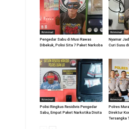
Kriminal
Kriminal
Pengedar Sabu di Musi Rawas
Nyamar Jadi 
Dibekuk, Polisi Sita 7 Paket Narkoba
Curi Susu d
Kriminal
Kriminal
Polisi Ringkus Residivis Pengedar
Polres Mur
Sabu, Empat Paket Narkotika Disita
Direktur Ko
Tersangka 