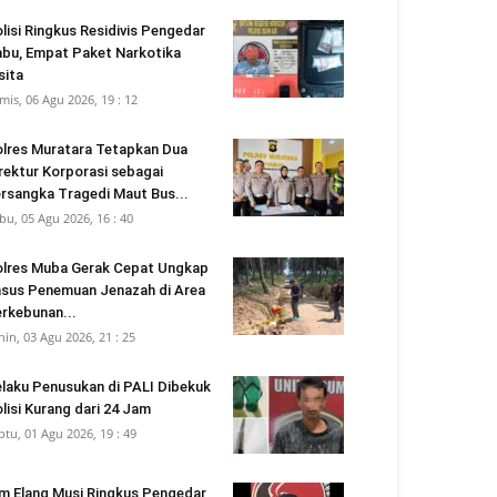
lisi Ringkus Residivis Pengedar
bu, Empat Paket Narkotika
sita
mis, 06 Agu 2026, 19 : 12
lres Muratara Tetapkan Dua
rektur Korporasi sebagai
rsangka Tragedi Maut Bus...
bu, 05 Agu 2026, 16 : 40
lres Muba Gerak Cepat Ungkap
sus Penemuan Jenazah di Area
rkebunan...
nin, 03 Agu 2026, 21 : 25
laku Penusukan di PALI Dibekuk
lisi Kurang dari 24 Jam
btu, 01 Agu 2026, 19 : 49
m Elang Musi Ringkus Pengedar