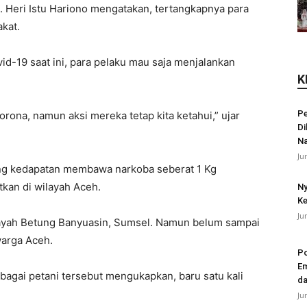
 Heri Istu Hariono mengatakan, tertangkapnya para
akat.
id-19 saat ini, para pelaku mau saja menjalankan
K
Pe
rona, namun aksi mereka tetap kita ketahui,” ujar
Di
N
Ju
ang kedapatan membawa narkoba seberat 1 Kg
kan di wilayah Aceh.
Ny
Ke
Ju
ilayah Betung Banyuasin, Sumsel. Namun belum sampai
warga Aceh.
Po
Em
ebagai petani tersebut mengukapkan, baru satu kali
da
Ju