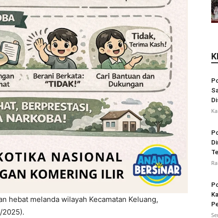
K
Po
Sa
Di
Ka
Po
Di
Te
Ra
Po
Ka
an hebat melanda wilayah Kecamatan Keluang,
Pe
/2025).
Se