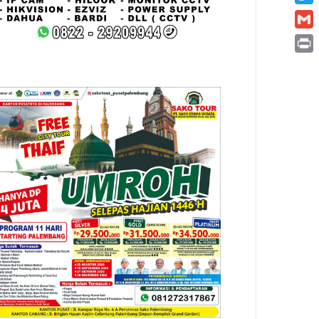
Twitt
Gmai
Print