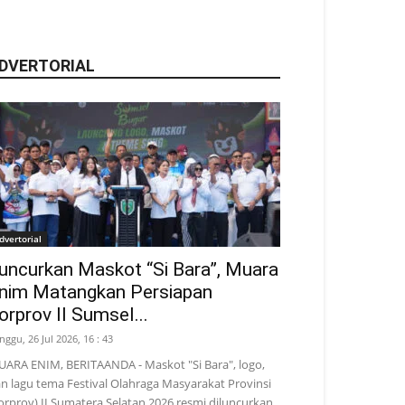
DVERTORIAL
dvertorial
uncurkan Maskot “Si Bara”, Muara
nim Matangkan Persiapan
orprov II Sumsel...
nggu, 26 Jul 2026, 16 : 43
ARA ENIM, BERITAANDA - Maskot "Si Bara", logo,
n lagu tema Festival Olahraga Masyarakat Provinsi
orprov) II Sumatera Selatan 2026 resmi diluncurkan