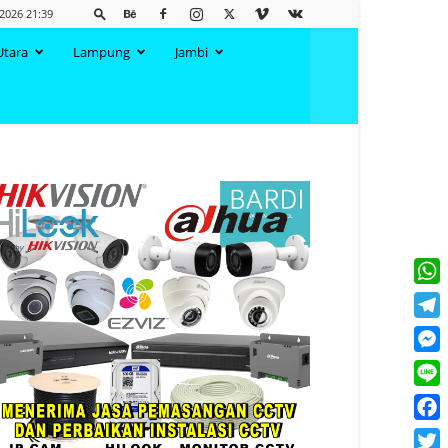
2026 21:39
Utara
Lampung
Jambi
What
Tele
Mess
Line
Face