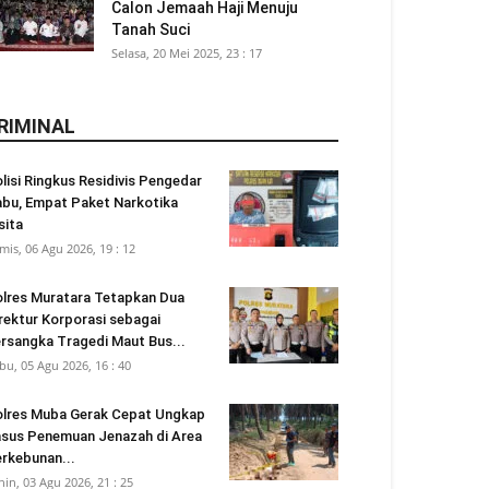
Calon Jemaah Haji Menuju
Tanah Suci
Selasa, 20 Mei 2025, 23 : 17
RIMINAL
lisi Ringkus Residivis Pengedar
bu, Empat Paket Narkotika
sita
mis, 06 Agu 2026, 19 : 12
lres Muratara Tetapkan Dua
rektur Korporasi sebagai
rsangka Tragedi Maut Bus...
bu, 05 Agu 2026, 16 : 40
lres Muba Gerak Cepat Ungkap
sus Penemuan Jenazah di Area
rkebunan...
nin, 03 Agu 2026, 21 : 25