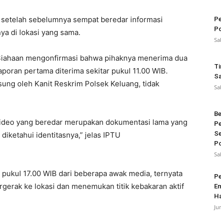
h setelah sebelumnya sempat beredar informasi
Pe
Po
ya di lokasi yang sama.
Sa
 Siahaan mengonfirmasi bahwa pihaknya menerima dua
Ti
Laporan pertama diterima sekitar pukul 11.00 WIB.
Sa
ung oleh Kanit Reskrim Polsek Keluang, tidak
Sa
Be
n video yang beredar merupakan dokumentasi lama yang
Pe
Se
iketahui identitasnya,” jelas IPTU
Po
Sa
 pukul 17.00 WIB dari beberapa awak media, ternyata
Pe
rgerak ke lokasi dan menemukan titik kebakaran aktif
Em
Ha
Ju