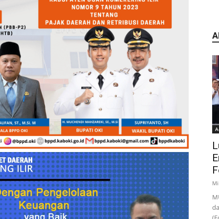
A
A
L
E
F
Mi
MU
da
(F