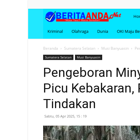
BERI
Ho
Kriminal
Olahraga
Dunia
OKI Maju B
Beranda
Sumatera Selatan
Musi Banyuasin
Pe
Sumatera Selatan
Musi Banyuasin
Pengeboran Minya
Picu Kebakaran, 
Tindakan
Sabtu, 05 Apr 2025, 15 : 19