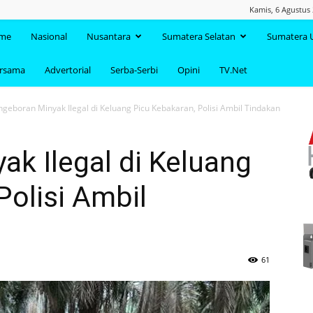
Kamis, 6 Agustus 
TAANDA.NET
me
Nasional
Nusantara
Sumatera Selatan
Sumatera 
ersama
Advertorial
Serba-Serbi
Opini
TV.Net
ngeboran Minyak Ilegal di Keluang Picu Kebakaran, Polisi Ambil Tindakan
k Ilegal di Keluang
Polisi Ambil
61