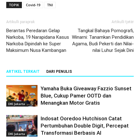
TOPIK
Covid-19
TNI
Artikulli paraprak
Artikulli tjetër
Berantas Peredaran Gelap
Tangkal Bahaya Pornografi,
Narkoba, 19 Narapidana Kasus
Winarni: Tanamkan Pendidikan
Narkoba Dipindah ke Super
Agama, Budi Pekerti dan Nilai-
Maksimum Nusa Kambangan
nilai Luhur Sejak Dini
ARTIKEL TERKAIT
DARI PENULIS
Yamaha Buka Giveaway Fazzio Sunset
Blue, Cukup Pamer OOTD dan
Menangkan Motor Gratis
DKI Jakarta
Indosat Ooredoo Hutchison Catat
Pertumbuhan Double Digit, Percepat
Transformasi Berbasis AI
DKI Jakarta