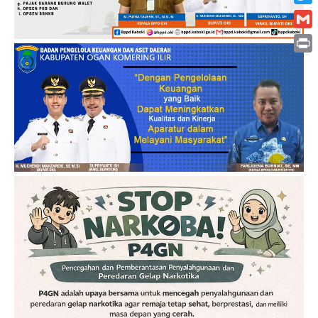
Twitt
Gmai
Print