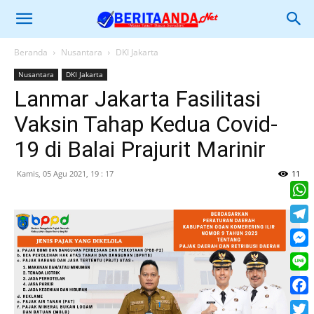
Beranda
Nusantara
DKI Jakarta
Nusantara
DKI Jakarta
Lanmar Jakarta Fasilitasi
Vaksin Tahap Kedua Covid-
19 di Balai Prajurit Marinir
Kamis, 05 Agu 2021, 19 : 17
11
What
Tele
Mess
Line
Face