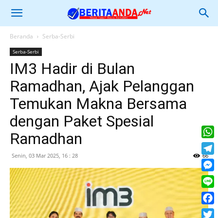
Beranda
Serba-Serbi
Serba-Serbi
IM3 Hadir di Bulan
Ramadhan, Ajak Pelanggan
Temukan Makna Bersama
dengan Paket Spesial
Ramadhan
What
Senin, 03 Mar 2025, 16 : 28
66
Tele
Mess
Line
Face