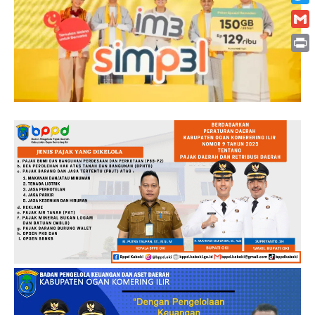
Twitt
Gmai
Print