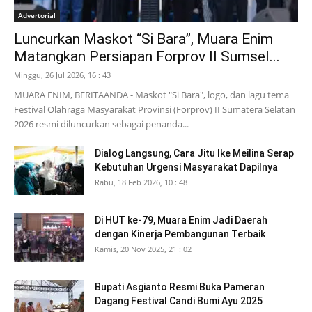
Advertorial
Luncurkan Maskot “Si Bara”, Muara Enim
Matangkan Persiapan Forprov II Sumsel...
Minggu, 26 Jul 2026, 16 : 43
MUARA ENIM, BERITAANDA - Maskot "Si Bara", logo, dan lagu tema
Festival Olahraga Masyarakat Provinsi (Forprov) II Sumatera Selatan
2026 resmi diluncurkan sebagai penanda...
Dialog Langsung, Cara Jitu Ike Meilina Serap
Kebutuhan Urgensi Masyarakat Dapilnya
Rabu, 18 Feb 2026, 10 : 48
Di HUT ke-79, Muara Enim Jadi Daerah
dengan Kinerja Pembangunan Terbaik
Kamis, 20 Nov 2025, 21 : 02
Bupati Asgianto Resmi Buka Pameran
Dagang Festival Candi Bumi Ayu 2025