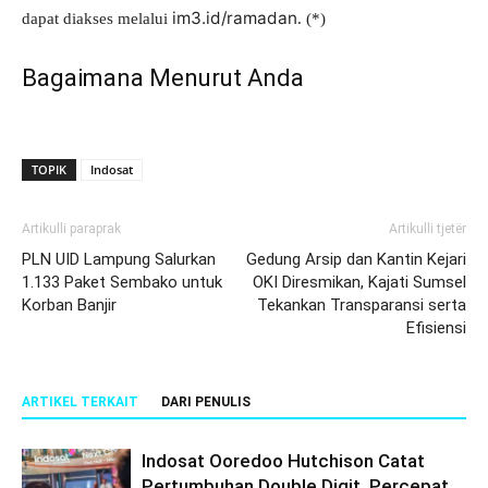
im3.id/ramadan
dapat diakses melalui
. (*)
Bagaimana Menurut Anda
TOPIK
Indosat
Artikulli paraprak
Artikulli tjetër
PLN UID Lampung Salurkan
Gedung Arsip dan Kantin Kejari
1.133 Paket Sembako untuk
OKI Diresmikan, Kajati Sumsel
Korban Banjir
Tekankan Transparansi serta
Efisiensi
ARTIKEL TERKAIT
DARI PENULIS
Indosat Ooredoo Hutchison Catat
Pertumbuhan Double Digit, Percepat