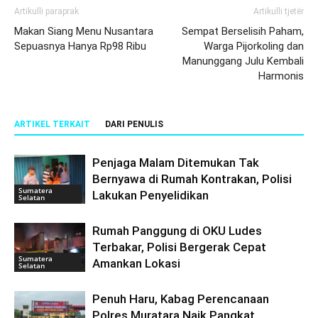
Artikulli paraprak
Artikulli tjetër
Makan Siang Menu Nusantara
Sempat Berselisih Paham,
Sepuasnya Hanya Rp98 Ribu
Warga Pijorkoling dan
Manunggang Julu Kembali
Harmonis
ARTIKEL TERKAIT
DARI PENULIS
Penjaga Malam Ditemukan Tak
Bernyawa di Rumah Kontrakan, Polisi
Sumatera
Lakukan Penyelidikan
Selatan
Rumah Panggung di OKU Ludes
Terbakar, Polisi Bergerak Cepat
Sumatera
Amankan Lokasi
Selatan
Penuh Haru, Kabag Perencanaan
Polres Muratara Naik Pangkat