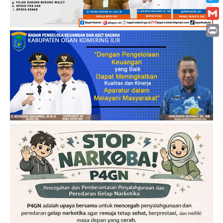
Twitt
Gmai
Print