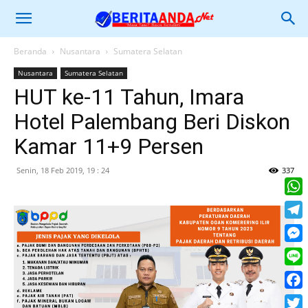
Beranda
Nusantara
Sumatera Selatan
Nusantara
Sumatera Selatan
HUT ke-11 Tahun, Imara
Hotel Palembang Beri Diskon
Kamar 11+9 Persen
Senin, 18 Feb 2019, 19 : 24
337
What
Tele
Mess
Line
Face