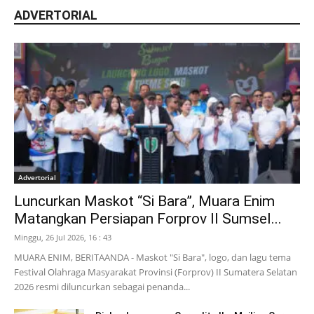
ADVERTORIAL
Advertorial
Luncurkan Maskot “Si Bara”, Muara Enim
Matangkan Persiapan Forprov II Sumsel...
Minggu, 26 Jul 2026, 16 : 43
MUARA ENIM, BERITAANDA - Maskot "Si Bara", logo, dan lagu tema
Festival Olahraga Masyarakat Provinsi (Forprov) II Sumatera Selatan
2026 resmi diluncurkan sebagai penanda...