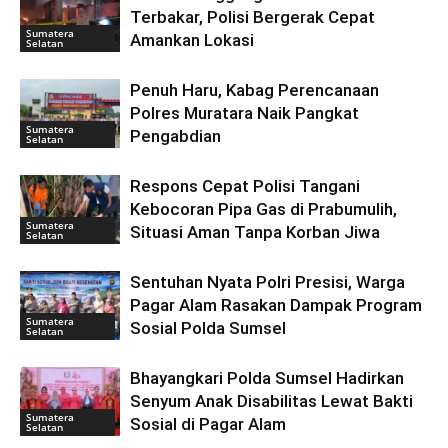
Terbakar, Polisi Bergerak Cepat
Sumatera
Amankan Lokasi
Selatan
Penuh Haru, Kabag Perencanaan
Polres Muratara Naik Pangkat
Sumatera
Pengabdian
Selatan
Respons Cepat Polisi Tangani
Kebocoran Pipa Gas di Prabumulih,
Sumatera
Situasi Aman Tanpa Korban Jiwa
Selatan
Sentuhan Nyata Polri Presisi, Warga
Pagar Alam Rasakan Dampak Program
Sumatera
Sosial Polda Sumsel
Selatan
Bhayangkari Polda Sumsel Hadirkan
Senyum Anak Disabilitas Lewat Bakti
Sumatera
Sosial di Pagar Alam
Selatan