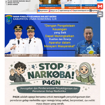
Twitt
Gmai
Print