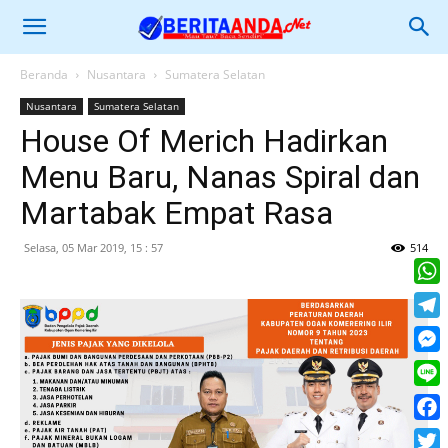
Beranda
Nusantara
Sumatera Selatan
Nusantara
Sumatera Selatan
House Of Merich Hadirkan
Menu Baru, Nanas Spiral dan
Martabak Empat Rasa
Selasa, 05 Mar 2019, 15 : 57
514
What
Tele
Mess
Line
Face