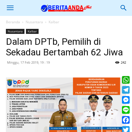
Beranda
Nusantara
Kalbar
Nusantara
Kalbar
Dalam DPTb, Pemilih di
Sekadau Bertambah 62 Jiwa
Minggu, 17 Feb 2019, 19 : 19
242
What
Tele
Mess
Line
Face