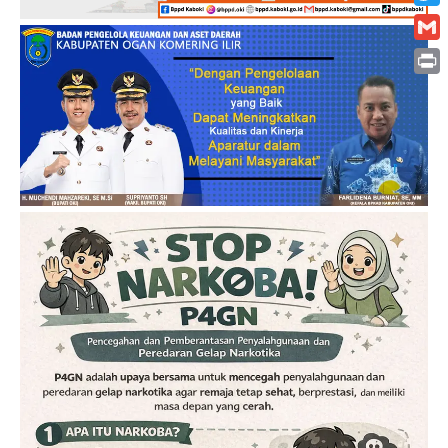
Twitt
Gmai
Print