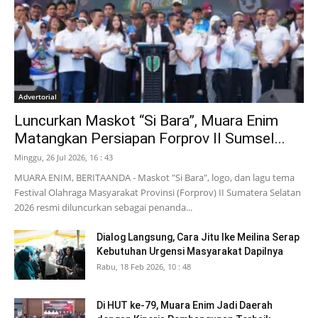
Advertorial
Luncurkan Maskot “Si Bara”, Muara Enim
Matangkan Persiapan Forprov II Sumsel...
Minggu, 26 Jul 2026, 16 : 43
MUARA ENIM, BERITAANDA - Maskot "Si Bara", logo, dan lagu tema
Festival Olahraga Masyarakat Provinsi (Forprov) II Sumatera Selatan
2026 resmi diluncurkan sebagai penanda...
Dialog Langsung, Cara Jitu Ike Meilina Serap
Kebutuhan Urgensi Masyarakat Dapilnya
Rabu, 18 Feb 2026, 10 : 48
Di HUT ke-79, Muara Enim Jadi Daerah