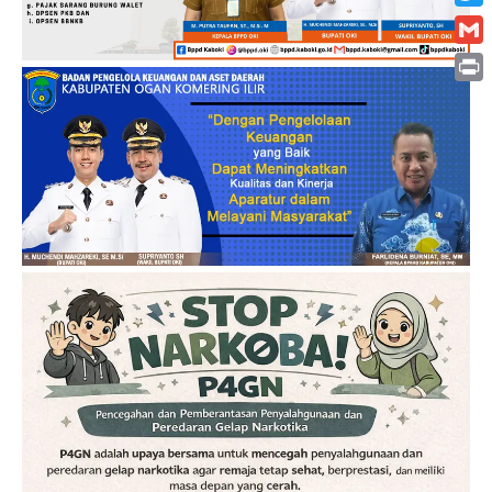
Twitt
Gmai
Print