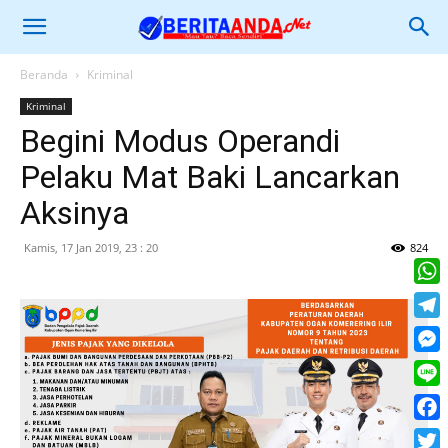
Beranda
Kriminal
Kriminal
Begini Modus Operandi
Pelaku Mat Baki Lancarkan
Aksinya
Kamis, 17 Jan 2019, 23 : 20
824
What
Tele
Mess
Line
Face