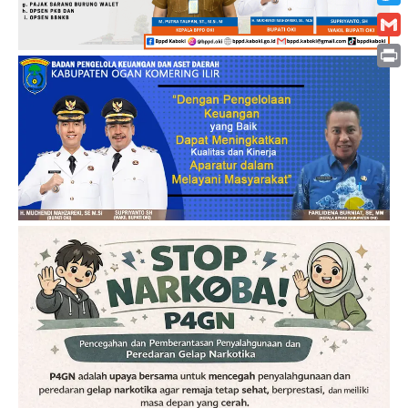
Twitt
Gmai
Print