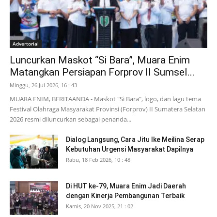
Advertorial
Luncurkan Maskot “Si Bara”, Muara Enim
Matangkan Persiapan Forprov II Sumsel...
Minggu, 26 Jul 2026, 16 : 43
MUARA ENIM, BERITAANDA - Maskot "Si Bara", logo, dan lagu tema
Festival Olahraga Masyarakat Provinsi (Forprov) II Sumatera Selatan
2026 resmi diluncurkan sebagai penanda...
Dialog Langsung, Cara Jitu Ike Meilina Serap
Kebutuhan Urgensi Masyarakat Dapilnya
Rabu, 18 Feb 2026, 10 : 48
Di HUT ke-79, Muara Enim Jadi Daerah
dengan Kinerja Pembangunan Terbaik
Kamis, 20 Nov 2025, 21 : 02