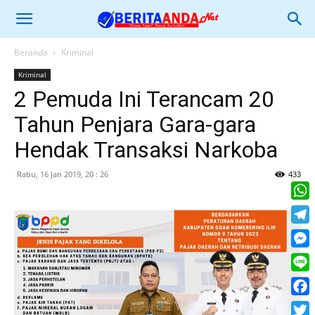
Beranda
Kriminal
Kriminal
2 Pemuda Ini Terancam 20
Tahun Penjara Gara-gara
Hendak Transaksi Narkoba
Rabu, 16 Jan 2019, 20 : 26
433
What
Tele
Mess
Line
Face