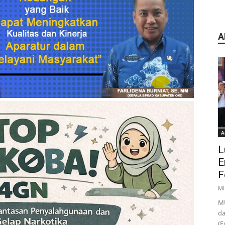
A
A
L
E
F
Mi
MU
da
(F