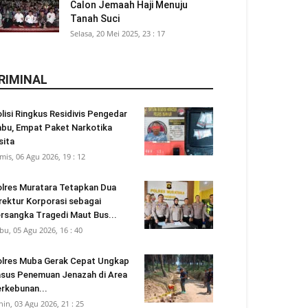
Calon Jemaah Haji Menuju
Tanah Suci
Selasa, 20 Mei 2025, 23 : 17
RIMINAL
lisi Ringkus Residivis Pengedar
bu, Empat Paket Narkotika
sita
mis, 06 Agu 2026, 19 : 12
lres Muratara Tetapkan Dua
rektur Korporasi sebagai
rsangka Tragedi Maut Bus...
bu, 05 Agu 2026, 16 : 40
lres Muba Gerak Cepat Ungkap
sus Penemuan Jenazah di Area
rkebunan...
nin, 03 Agu 2026, 21 : 25