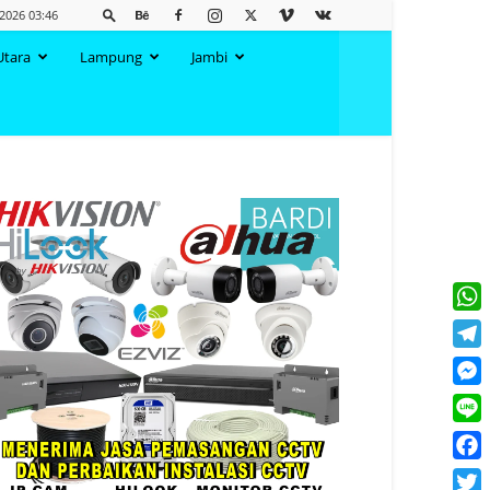
 2026 03:46
Utara
Lampung
Jambi
What
Tele
Mess
Line
Face