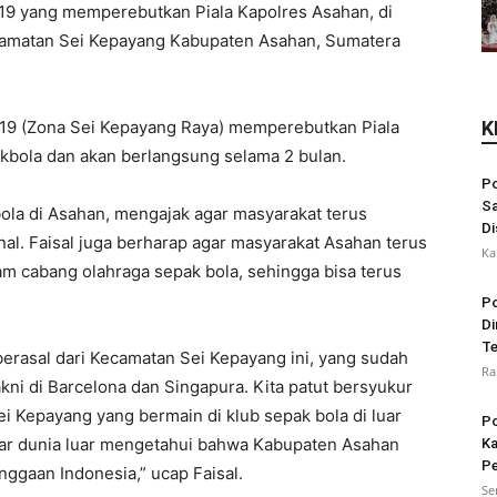
19 yang memperebutkan Piala Kapolres Asahan, di
camatan Sei Kepayang Kabupaten Asahan, Sumatera
19 (Zona Sei Kepayang Raya) memperebutkan Piala
K
pakbola dan akan berlangsung selama 2 bulan.
Po
Sa
la di Asahan, mengajak agar masyarakat terus
Di
nal. Faisal juga berharap agar masyarakat Asahan terus
Ka
 cabang olahraga sepak bola, sehingga bisa terus
.
Po
Di
Te
rasal dari Kecamatan Sei Kepayang ini, yang sudah
Ra
akni di Barcelona dan Singapura. Kita patut bersyukur
 Kepayang yang bermain di klub sepak bola di luar
Po
gar dunia luar mengetahui bahwa Kabupaten Asahan
Ka
Pe
ggaan Indonesia,” ucap Faisal.
Se