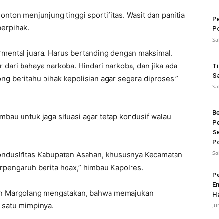
nton menjunjung tinggi sportifitas. Wasit dan panitia
Pe
berpihak.
Po
Sa
rmental juara. Harus bertanding dengan maksimal.
r dari bahaya narkoba. Hindari narkoba, dan jika ada
Ti
Sa
ng beritahu pihak kepolisian agar segera diproses,”
Sa
Be
bau untuk jaga situasi agar tetap kondusif walau
Pe
Se
Po
Sa
kondusifitas Kabupaten Asahan, khususnya Kecamatan
erpengaruh berita hoax,” himbau Kapolres.
Pe
Em
en Margolang mengatakan, bahwa memajukan
Ha
 satu mimpinya.
Ju