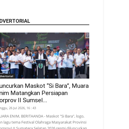
DVERTORIAL
dvertorial
uncurkan Maskot “Si Bara”, Muara
nim Matangkan Persiapan
orprov II Sumsel...
nggu, 26 Jul 2026, 16 : 43
ARA ENIM, BERITAANDA - Maskot "Si Bara", logo,
n lagu tema Festival Olahraga Masyarakat Provinsi
orprov) II Sumatera Selatan 2026 resmi diluncurkan