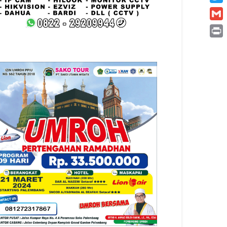
Twitt
Gmai
Print