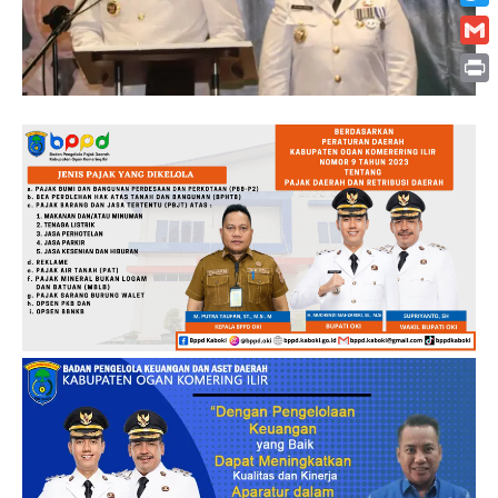
Twitt
Gmai
Print