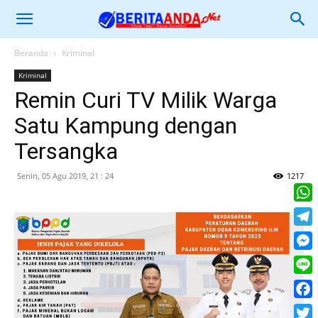
Beranda
Kriminal
Kriminal
Remin Curi TV Milik Warga
Satu Kampung dengan
Tersangka
Senin, 05 Agu 2019, 21 : 24
1217
What
Tele
Mess
Line
Face