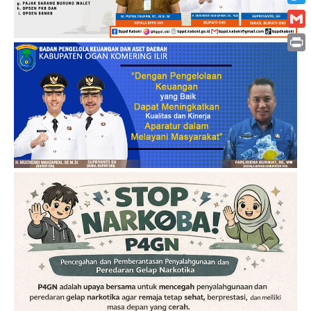
Twitt
Gmai
Print