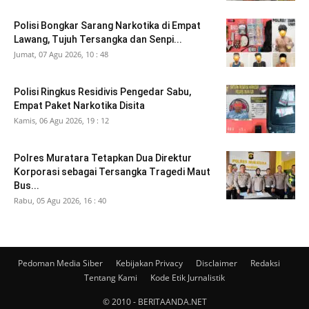
Polisi Bongkar Sarang Narkotika di Empat
Lawang, Tujuh Tersangka dan Senpi...
Jumat, 07 Agu 2026, 10 : 48
Polisi Ringkus Residivis Pengedar Sabu,
Empat Paket Narkotika Disita
Kamis, 06 Agu 2026, 19 : 12
Polres Muratara Tetapkan Dua Direktur
Korporasi sebagai Tersangka Tragedi Maut
Bus...
Rabu, 05 Agu 2026, 16 : 40
Pedoman Media Siber
Kebijakan Privacy
Disclaimer
Redaksi
Tentang Kami
Kode Etik Jurnalistik
© 2010 - BERITAANDA.NET