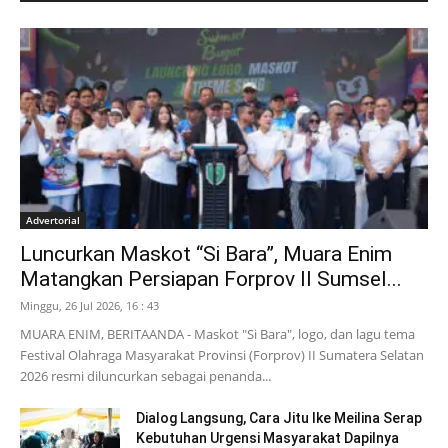
Advertorial
Luncurkan Maskot “Si Bara”, Muara Enim
Matangkan Persiapan Forprov II Sumsel...
Minggu, 26 Jul 2026, 16 : 43
MUARA ENIM, BERITAANDA - Maskot "Si Bara", logo, dan lagu tema
Festival Olahraga Masyarakat Provinsi (Forprov) II Sumatera Selatan
2026 resmi diluncurkan sebagai penanda...
Dialog Langsung, Cara Jitu Ike Meilina Serap
Kebutuhan Urgensi Masyarakat Dapilnya