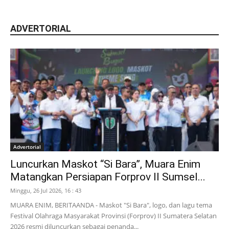
ADVERTORIAL
Advertorial
Luncurkan Maskot “Si Bara”, Muara Enim
Matangkan Persiapan Forprov II Sumsel...
Minggu, 26 Jul 2026, 16 : 43
MUARA ENIM, BERITAANDA - Maskot "Si Bara", logo, dan lagu tema
Festival Olahraga Masyarakat Provinsi (Forprov) II Sumatera Selatan
2026 resmi diluncurkan sebagai penanda...