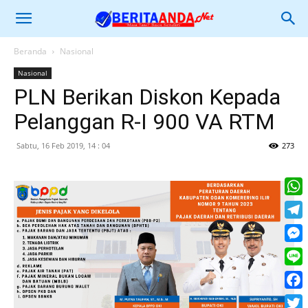
Beranda
Nasional
Nasional
PLN Berikan Diskon Kepada
Pelanggan R-I 900 VA RTM
Sabtu, 16 Feb 2019, 14 : 04
273
What
Tele
Mess
Line
Face