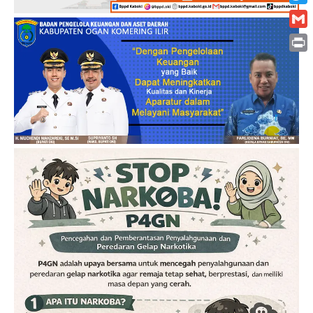
Twitt
Gmai
Print