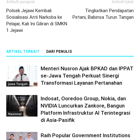
Artikulli paraprak
Artikulli tjetër
Polsek Jejawi Kembali
Tingkatkan Pendapatan
Sosialisasi Anti Narkoba ke
Petani, Babinsa Turun Tangan
Pelajar, Kali Ini Giliran di SMKN
1 Jejawi
ARTIKEL TERKAIT
DARI PENULIS
Menteri Nusron Ajak BPKAD dan IPPAT
se-Jawa Tengah Perkuat Sinergi
Transformasi Layanan Pertanahan
Jawa Tengah
Indosat, Ooredoo Group, Nokia, dan
NVIDIA Luncurkan Zankore, Bangun
Platform Infrastruktur AI Terintegrasi
Nasional
di Asia-Pasifik
Raih Popular Government Institutions