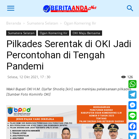
Beranda
Sumatera Selatan
Ogan Komering Ilir
Sumatera Selatan
Ogan Komering Ilir
OKI Maju Bersama
Pilkades Serentak di OKI Jadi
Percontohan di Tengah
Pandemi
Selasa, 12 Okt 2021, 17 : 30
126
Wakil Bupati OKI H.M. Dja’far Shodiq [kiri] saat meninjau pelaksanaan pilkades.
What
[Sumber Foto Kominfo OKI]
Tele
Mess
Line
Face