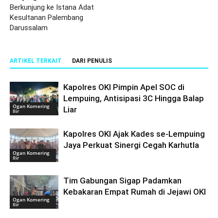
Berkunjung ke Istana Adat
Kesultanan Palembang
Darussalam
ARTIKEL TERKAIT
DARI PENULIS
Kapolres OKI Pimpin Apel SOC di
Lempuing, Antisipasi 3C Hingga Balap
Ogan Komering
Liar
Ilir
Kapolres OKI Ajak Kades se-Lempuing
Jaya Perkuat Sinergi Cegah Karhutla
Ogan Komering
Ilir
Tim Gabungan Sigap Padamkan
Kebakaran Empat Rumah di Jejawi OKI
Ogan Komering
Ilir