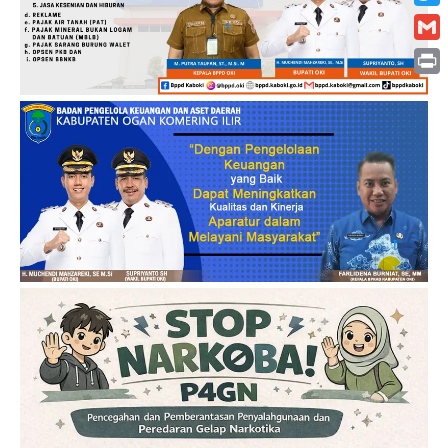
Twitt
Gmai
Print