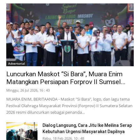
Advertorial
Luncurkan Maskot “Si Bara”, Muara Enim
Matangkan Persiapan Forprov II Sumsel...
Minggu, 26 Jul 2026, 16 : 43
MUARA ENIM, BERITAANDA - Maskot "Si Bara", logo, dan lagu tema
Festival Olahraga Masyarakat Provinsi (Forprov) II Sumatera Selatan
2026 resmi diluncurkan sebagai penanda...
Dialog Langsung, Cara Jitu Ike Meilina Serap
Kebutuhan Urgensi Masyarakat Dapilnya
Rabu, 18 Feb 2026, 10 : 48