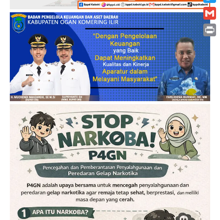
Twitt
Gmai
Print