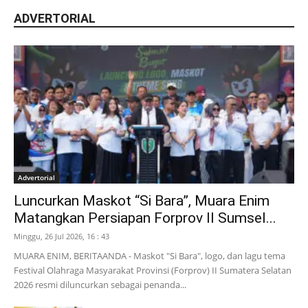
ADVERTORIAL
Advertorial
Luncurkan Maskot “Si Bara”, Muara Enim
Matangkan Persiapan Forprov II Sumsel...
Minggu, 26 Jul 2026, 16 : 43
MUARA ENIM, BERITAANDA - Maskot "Si Bara", logo, dan lagu tema
Festival Olahraga Masyarakat Provinsi (Forprov) II Sumatera Selatan
2026 resmi diluncurkan sebagai penanda...