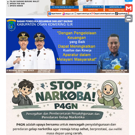
Twitt
Gmai
Print