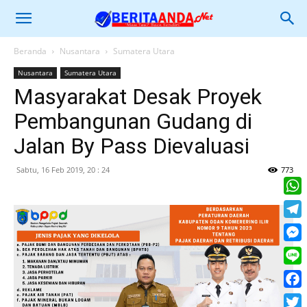
Beranda
Nusantara
Sumatera Utara
Nusantara
Sumatera Utara
Masyarakat Desak Proyek
Pembangunan Gudang di
Jalan By Pass Dievaluasi
Sabtu, 16 Feb 2019, 20 : 24
773
What
Tele
Mess
Line
Face