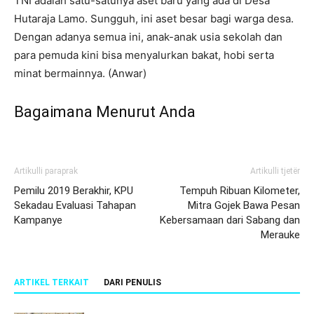
TNI adalah satu-satunya aset baru yang ada di Desa
Hutaraja Lamo. Sungguh, ini aset besar bagi warga desa.
Dengan adanya semua ini, anak-anak usia sekolah dan
para pemuda kini bisa menyalurkan bakat, hobi serta
minat bermainnya. (Anwar)
Bagaimana Menurut Anda
Artikulli paraprak
Artikulli tjetër
Pemilu 2019 Berakhir, KPU
Tempuh Ribuan Kilometer,
Sekadau Evaluasi Tahapan
Mitra Gojek Bawa Pesan
Kampanye
Kebersamaan dari Sabang dan
Merauke
ARTIKEL TERKAIT
DARI PENULIS