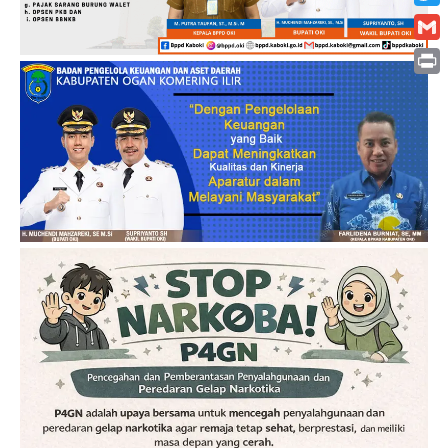
Twitt
Gmai
Print