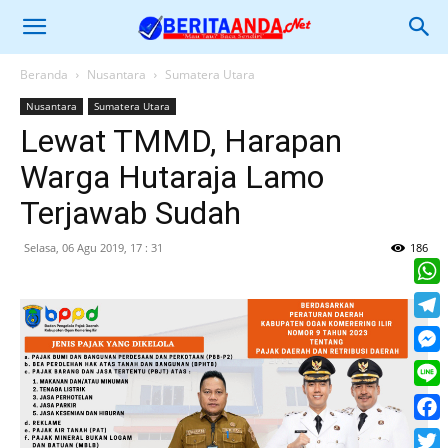
Beranda
Nusantara
Sumatera Utara
Nusantara
Sumatera Utara
Lewat TMMD, Harapan
Warga Hutaraja Lamo
Terjawab Sudah
Selasa, 06 Agu 2019, 17 : 31
186
What
Tele
Mess
Line
Face