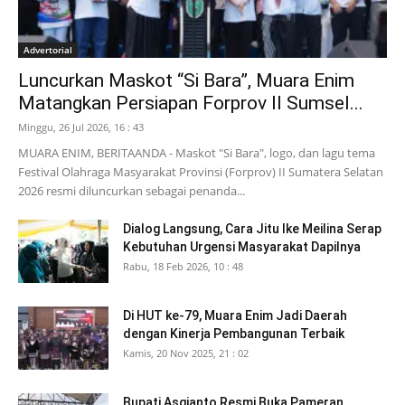
Advertorial
Luncurkan Maskot “Si Bara”, Muara Enim
Matangkan Persiapan Forprov II Sumsel...
Minggu, 26 Jul 2026, 16 : 43
MUARA ENIM, BERITAANDA - Maskot "Si Bara", logo, dan lagu tema
Festival Olahraga Masyarakat Provinsi (Forprov) II Sumatera Selatan
2026 resmi diluncurkan sebagai penanda...
Dialog Langsung, Cara Jitu Ike Meilina Serap
Kebutuhan Urgensi Masyarakat Dapilnya
Rabu, 18 Feb 2026, 10 : 48
Di HUT ke-79, Muara Enim Jadi Daerah
dengan Kinerja Pembangunan Terbaik
Kamis, 20 Nov 2025, 21 : 02
Bupati Asgianto Resmi Buka Pameran