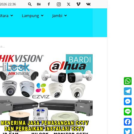
2026 22:36
Utara
Lampung
Jambi
...
What
Tele
Mess
Line
Face