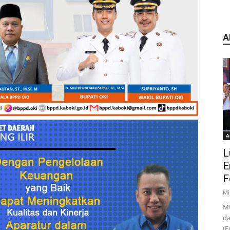
A
A
L
E
F
Mi
MU
da
(F