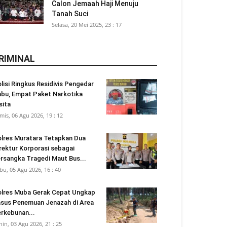
Calon Jemaah Haji Menuju
Tanah Suci
Selasa, 20 Mei 2025, 23 : 17
RIMINAL
lisi Ringkus Residivis Pengedar
bu, Empat Paket Narkotika
sita
mis, 06 Agu 2026, 19 : 12
lres Muratara Tetapkan Dua
rektur Korporasi sebagai
rsangka Tragedi Maut Bus...
bu, 05 Agu 2026, 16 : 40
lres Muba Gerak Cepat Ungkap
sus Penemuan Jenazah di Area
rkebunan...
nin, 03 Agu 2026, 21 : 25