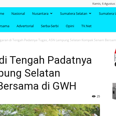
Kamis, 6 Agustus 
TAANDA.NET
me
Nasional
Nusantara
Sumatera Selatan
Sumatera 
ersama
Advertorial
Serba-Serbi
Opini
TV.Net
garan di Tengah Padatnya Tugas, ASN Lampung Selatan Kompak Senam Bersama
di Tengah Padatnya
pung Selatan
Bersama di GWH
25