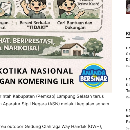
K
Po
Sa
Di
Ka
Po
Di
Te
intah Kabupaten (Pemkab) Lampung Selatan terus
Ra
 Aparatur Sipil Negara (ASN) melalui kegiatan senam
Po
Ka
Pe
 area outdoor Gedung Olahraga Way Handak (GWH),
Se