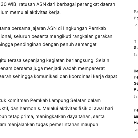
7.30 WIB, ratusan ASN dari berbagai perangkat daerah
um memulai aktivitas kerja.
Pe
Po
Sa
ratama bersama jajaran ASN di lingkungan Pemkab
ional, seluruh peserta mengikuti rangkaian gerakan
Ti
 hingga pendinginan dengan penuh semangat.
Sa
Sa
u terasa sepanjang kegiatan berlangsung. Selain
 senam bersama juga menjadi wadah mempererat
Be
daerah sehingga komunikasi dan koordinasi kerja dapat
Pe
Se
Po
Sa
bentuk komitmen Pemkab Lampung Selatan dalam
f, dan harmonis. Melalui aktivitas fisik di awal hari,
Pe
h tetap prima, meningkatkan daya tahan, serta
Em
Ha
lam menjalankan tugas pemerintahan maupun
Ju