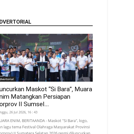
DVERTORIAL
dvertorial
uncurkan Maskot “Si Bara”, Muara
nim Matangkan Persiapan
orprov II Sumsel...
nggu, 26 Jul 2026, 16 : 43
ARA ENIM, BERITAANDA - Maskot "Si Bara", logo,
n lagu tema Festival Olahraga Masyarakat Provinsi
orprov) II Sumatera Selatan 2026 resmi diluncurkan