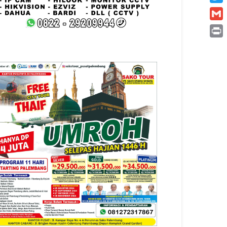
Twitt
Gmai
Print