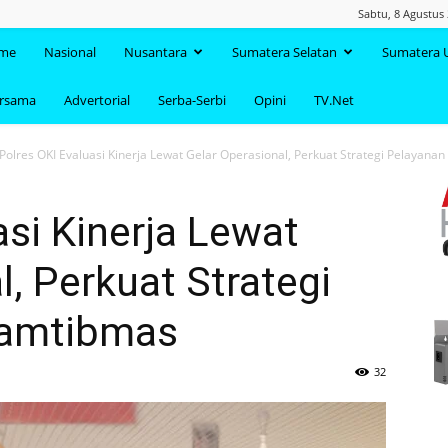
Sabtu, 8 Agustus
TAANDA.NET
me
Nasional
Nusantara
Sumatera Selatan
Sumatera 
ersama
Advertorial
Serba-Serbi
Opini
TV.Net
Polres OKI Evaluasi Kinerja Lewat Gelar Operasional, Perkuat Strategi Pelayan
asi Kinerja Lewat
l, Perkuat Strategi
Kamtibmas
32