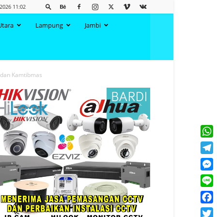
 2026 11:02
Utara
Lampung
Jambi
an dan Kamtibmas
What
Tele
Mess
Line
Face