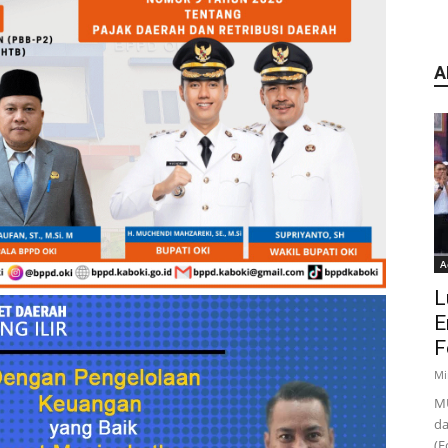
A
A
L
E
F
Mi
MU
da
(F