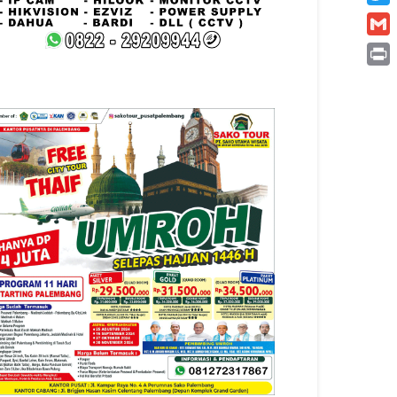
Twitt
Gmai
Print