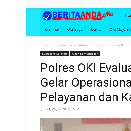
BERI
Ho
Kriminal
Olahraga
Dunia
OKI Maju B
Beranda
Sumatera Selatan
Ogan Komering Ilir
Sumatera Selatan
Ogan Komering Ilir
Polres OKI Evalu
Gelar Operasiona
Pelayanan dan 
Jumat, 26 Jun 2026, 15 : 27