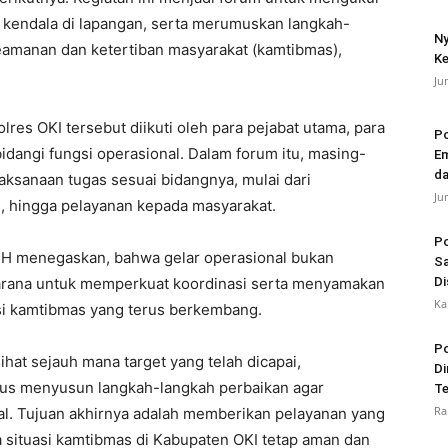
i kendala di lapangan, serta merumuskan langkah-
Ny
keamanan dan ketertiban masyarakat (kamtibmas),
Ke
Ju
res OKI tersebut diikuti oleh para pejabat utama, para
Po
idangi fungsi operasional. Dalam forum itu, masing-
Em
da
aksanaan tugas sesuai bidangnya, mulai dari
Ju
 hingga pelayanan kepada masyarakat.
Po
MH menegaskan, bahwa gelar operasional bukan
Sa
sarana untuk memperkuat koordinasi serta menyamakan
Di
Ka
si kamtibmas yang terus berkembang.
Po
lihat sejauh mana target yang telah dicapai,
Di
gus menyusun langkah-langkah perbaikan agar
Te
Ra
l. Tujuan akhirnya adalah memberikan pelayanan yang
a situasi kamtibmas di Kabupaten OKI tetap aman dan