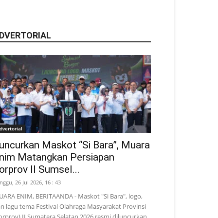
DVERTORIAL
dvertorial
uncurkan Maskot “Si Bara”, Muara
nim Matangkan Persiapan
orprov II Sumsel...
nggu, 26 Jul 2026, 16 : 43
ARA ENIM, BERITAANDA - Maskot "Si Bara", logo,
n lagu tema Festival Olahraga Masyarakat Provinsi
orprov) II Sumatera Selatan 2026 resmi diluncurkan