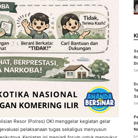
K
Sa
Ro
Di
Sa
Du
Te
Sa
Sa
Pe
lisian Resor (Polres) OKI menggelar kegiatan gelar
Di
gevaluasi pelaksanaan tugas sekaligus menyusun
N
Ju
berikutnya. Kegiatan ini menjadi forum untuk mengukur