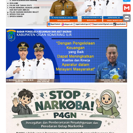
Twitt
Gmai
Print