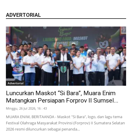
ADVERTORIAL
Advertorial
Luncurkan Maskot “Si Bara”, Muara Enim
Matangkan Persiapan Forprov II Sumsel...
Minggu, 26 Jul 2026, 16 : 43
MUARA ENIM, BERITAANDA - Maskot "Si Bara", logo, dan lagu tema
Festival Olahraga Masyarakat Provinsi (Forprov) II Sumatera Selatan
2026 resmi diluncurkan sebagai penanda...