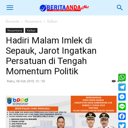
Beranda
Nusantara
Kalbar
Nusantara
Kalbar
Hadiri Malam Imlek di
Sepauk, Jarot Ingatkan
Persatuan di Tengah
Momentum Politik
Rabu, 06 Feb 2019, 15 : 50
416
What
Tele
Mess
Line
Face