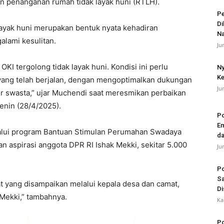
an penanganan rumah tidak layak huni (RTLH).
Pe
Di
ayak huni merupakan bentuk nyata kehadiran
N
lami kesulitan.
Ju
KI tergolong tidak layak huni. Kondisi ini perlu
Ny
Ke
m yang telah berjalan, dengan mengoptimalkan dukungan
Ju
or swasta,” ujar Muchendi saat meresmikan perbaikan
enin (28/4/2025).
Po
Em
lui program Bantuan Stimulan Perumahan Swadaya
da
 aspirasi anggota DPR RI Ishak Mekki, sekitar 5.000
Ju
Po
Sa
t yang disampaikan melalui kepala desa dan camat,
Di
 Mekki,” tambahnya.
Ka
Po