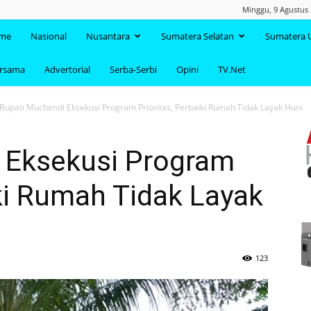
Minggu, 9 Agustus 
TAANDA.NET
me
Nasional
Nusantara
Sumatera Selatan
Sumatera 
ersama
Advertorial
Serba-Serbi
Opini
TV.Net
Bupati Muchendi Eksekusi Program Prioritas, Perbaiki Rumah Tidak Layak Huni
 Eksekusi Program
iki Rumah Tidak Layak
123