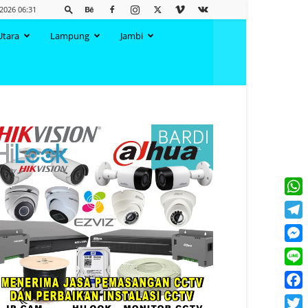
2026 06:31
Utara
Lampung
Jambi
What
Tele
Mess
Line
Face