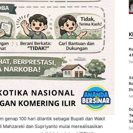
K
Ku
4 
Sa
Sa
Ro
Di
Sa
Du
Te
m genap 100 hari dilantik sebagai Bupati dan Wakil
Sa
di Mahzareki dan Supriyanto mulai merealisasikan
Sa